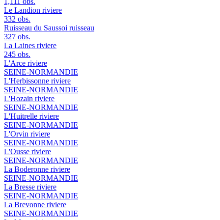
1,111 obs.
Le Landion
riviere
332 obs.
Ruisseau du Saussoi
ruisseau
327 obs.
La Laines
riviere
245 obs.
L'Arce
riviere
SEINE-NORMANDIE
L'Herbissonne
riviere
SEINE-NORMANDIE
L'Hozain
riviere
SEINE-NORMANDIE
L'Huitrelle
riviere
SEINE-NORMANDIE
L'Orvin
riviere
SEINE-NORMANDIE
L'Ousse
riviere
SEINE-NORMANDIE
La Boderonne
riviere
SEINE-NORMANDIE
La Bresse
riviere
SEINE-NORMANDIE
La Brevonne
riviere
SEINE-NORMANDIE