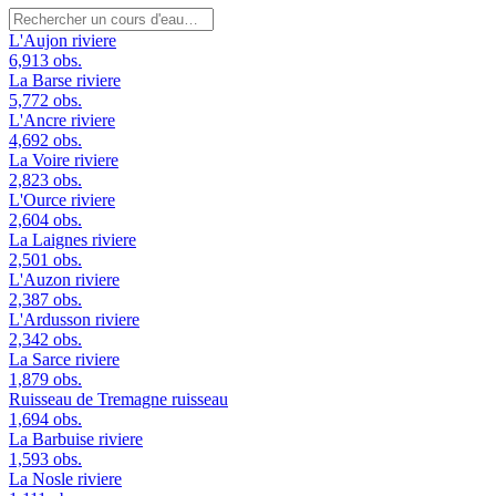
L'Aujon
riviere
6,913 obs.
La Barse
riviere
5,772 obs.
L'Ancre
riviere
4,692 obs.
La Voire
riviere
2,823 obs.
L'Ource
riviere
2,604 obs.
La Laignes
riviere
2,501 obs.
L'Auzon
riviere
2,387 obs.
L'Ardusson
riviere
2,342 obs.
La Sarce
riviere
1,879 obs.
Ruisseau de Tremagne
ruisseau
1,694 obs.
La Barbuise
riviere
1,593 obs.
La Nosle
riviere