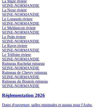
La Maze
riviere
SEINE-NORMANDIE
La Noxe
riviere
SEINE-NORMANDIE
Le Longsols
riviere
SEINE-NORMANDIE
Le Meldancon
riviere
SEINE-NORMANDIE
Le Puits
riviere
SEINE-NORMANDIE
Le Ravet
riviere
SEINE-NORMANDIE
Le Triffoire
riviere
SEINE-NORMANDIE
Ruisseau Ruchelat
ruisseau
SEINE-NORMANDIE
Ruisseau de Chevry
ruisseau
SEINE-NORMANDIE
Ruisseau du Boutois
ruisseau
SEINE-NORMANDIE
Réglementation 2026
Dates d'ouverture, tailles minimales et quotas pour l'Aube.