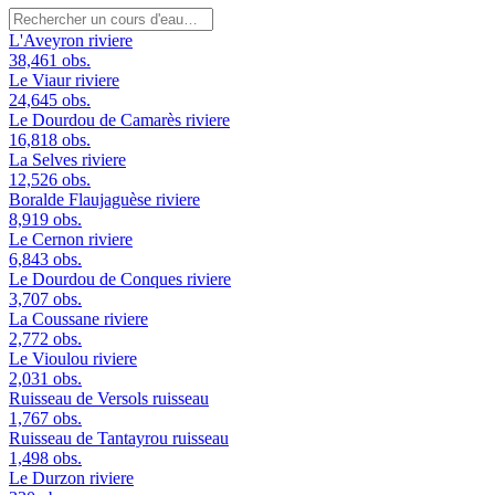
L'Aveyron
riviere
38,461 obs.
Le Viaur
riviere
24,645 obs.
Le Dourdou de Camarès
riviere
16,818 obs.
La Selves
riviere
12,526 obs.
Boralde Flaujaguèse
riviere
8,919 obs.
Le Cernon
riviere
6,843 obs.
Le Dourdou de Conques
riviere
3,707 obs.
La Coussane
riviere
2,772 obs.
Le Vioulou
riviere
2,031 obs.
Ruisseau de Versols
ruisseau
1,767 obs.
Ruisseau de Tantayrou
ruisseau
1,498 obs.
Le Durzon
riviere