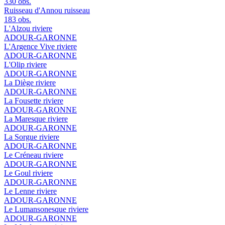
330 obs.
Ruisseau d'Annou
ruisseau
183 obs.
L'Alzou
riviere
ADOUR-GARONNE
L'Argence Vive
riviere
ADOUR-GARONNE
L'Olip
riviere
ADOUR-GARONNE
La Diège
riviere
ADOUR-GARONNE
La Fousette
riviere
ADOUR-GARONNE
La Maresque
riviere
ADOUR-GARONNE
La Sorgue
riviere
ADOUR-GARONNE
Le Créneau
riviere
ADOUR-GARONNE
Le Goul
riviere
ADOUR-GARONNE
Le Lenne
riviere
ADOUR-GARONNE
Le Lumansonesque
riviere
ADOUR-GARONNE