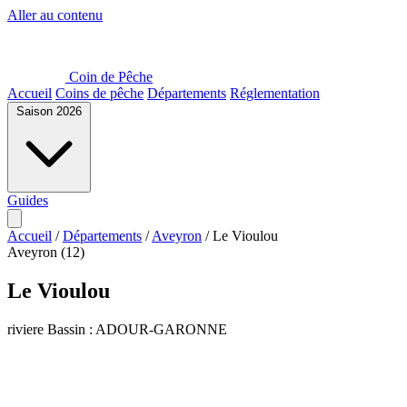
Aller au contenu
Coin de Pêche
Accueil
Coins de pêche
Départements
Réglementation
Saison 2026
Guides
Accueil
/
Départements
/
Aveyron
/
Le Vioulou
Aveyron (12)
Le Vioulou
riviere
Bassin : ADOUR-GARONNE