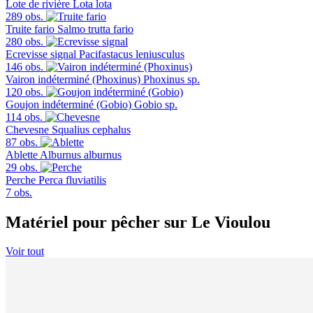
Lote de rivière
Lota lota
289 obs.
Truite fario
Salmo trutta fario
280 obs.
Ecrevisse signal
Pacifastacus leniusculus
146 obs.
Vairon indéterminé (Phoxinus)
Phoxinus sp.
120 obs.
Goujon indéterminé (Gobio)
Gobio sp.
114 obs.
Chevesne
Squalius cephalus
87 obs.
Ablette
Alburnus alburnus
29 obs.
Perche
Perca fluviatilis
7 obs.
Matériel pour pêcher sur Le Vioulou
Voir tout