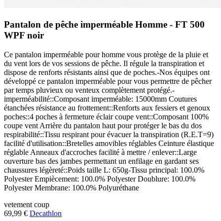
Pantalon de pêche imperméable Homme - FT 500
WPF noir
Ce pantalon imperméable pour homme vous protège de la pluie et
du vent lors de vos sessions de pêche. Il régule la transpiration et
dispose de renforts résistants ainsi que de poches.-Nos équipes ont
développé ce pantalon imperméable pour vous permettre de pêcher
par temps pluvieux ou venteux complètement protégé.-
imperméabilité::Composant imperméable: 15000mm Coutures
étanchées résistance au frottement::Renforts aux fessiers et genoux
poches::4 poches à fermeture éclair coupe vent::Composant 100%
coupe vent Arrière du pantalon haut pour protéger le bas du dos
respirabilité::Tissu respirant pour évacuer la transpiration (R.E.T=9)
facilité d'utilisation::Bretelles amovibles réglables Ceinture élastique
réglable Anneaux d'accroches facilité à mettre / enlever::Large
ouverture bas des jambes permettant un enfilage en gardant ses
chaussures légèreté::Poids taille L: 650g-Tissu principal: 100.0%
Polyester Empiècement: 100.0% Polyester Doublure: 100.0%
Polyester Membrane: 100.0% Polyuréthane
vetement
coup
69,99 €
Decathlon