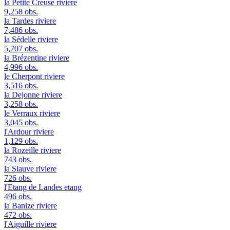
la Petite Creuse
riviere
9,258 obs.
la Tardes
riviere
7,486 obs.
la Sédelle
riviere
5,707 obs.
la Brézentine
riviere
4,996 obs.
le Cherpont
riviere
3,516 obs.
la Dejonne
riviere
3,258 obs.
le Verraux
riviere
3,045 obs.
l'Ardour
riviere
1,129 obs.
la Rozeille
riviere
743 obs.
la Siauve
riviere
726 obs.
l'Etang de Landes
etang
496 obs.
la Banize
riviere
472 obs.
l'Aiguille
riviere