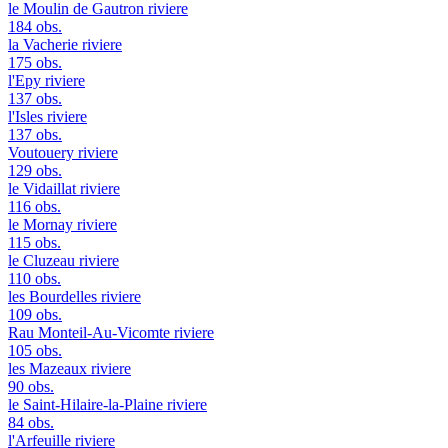
le Moulin de Gautron
riviere
184 obs.
la Vacherie
riviere
175 obs.
l'Epy
riviere
137 obs.
l'Isles
riviere
137 obs.
Voutouery
riviere
129 obs.
le Vidaillat
riviere
116 obs.
le Mornay
riviere
115 obs.
le Cluzeau
riviere
110 obs.
les Bourdelles
riviere
109 obs.
Rau Monteil-Au-Vicomte
riviere
105 obs.
les Mazeaux
riviere
90 obs.
le Saint-Hilaire-la-Plaine
riviere
84 obs.
l'Arfeuille
riviere