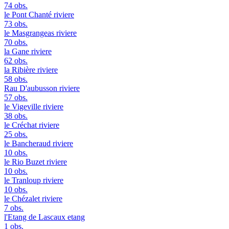
74 obs.
le Pont Chanté
riviere
73 obs.
le Masgrangeas
riviere
70 obs.
la Gane
riviere
62 obs.
la Ribière
riviere
58 obs.
Rau D'aubusson
riviere
57 obs.
le Vigeville
riviere
38 obs.
le Créchat
riviere
25 obs.
le Bancheraud
riviere
10 obs.
le Rio Buzet
riviere
10 obs.
le Tranloup
riviere
10 obs.
le Chézalet
riviere
7 obs.
l'Etang de Lascaux
etang
1 obs.