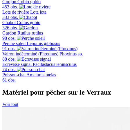
Goujon
Gobio gobio
453 obs.
Lote de rivière
Lota lota
333 obs.
Chabot
Cottus gobio
326 obs.
Gardon
Rutilus rutilus
98 obs.
Perche soleil
Lepomis gibbosus
91 obs.
Vairon indéterminé (Phoxinus)
Phoxinus sp.
88 obs.
Ecrevisse signal
Pacifastacus leniusculus
74 obs.
Poisson-chat
Ameiurus melas
61 obs.
Matériel pour pêcher sur le Verraux
Voir tout