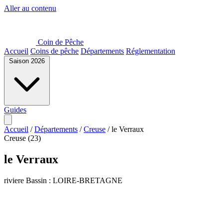
Aller au contenu
Coin de Pêche
Accueil
Coins de pêche
Départements
Réglementation
Saison 2026
Guides
Accueil
/
Départements
/
Creuse
/
le Verraux
Creuse (23)
le Verraux
riviere
Bassin : LOIRE-BRETAGNE