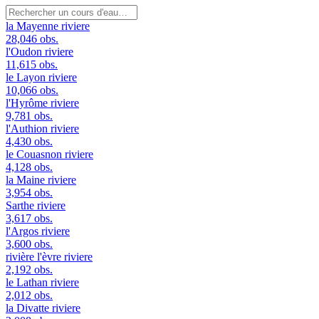
la Mayenne
riviere
28,046 obs.
l'Oudon
riviere
11,615 obs.
le Layon
riviere
10,066 obs.
l'Hyrôme
riviere
9,781 obs.
l'Authion
riviere
4,430 obs.
le Couasnon
riviere
4,128 obs.
la Maine
riviere
3,954 obs.
Sarthe
riviere
3,617 obs.
l'Argos
riviere
3,600 obs.
rivière l'èvre
riviere
2,192 obs.
le Lathan
riviere
2,012 obs.
la Divatte
riviere