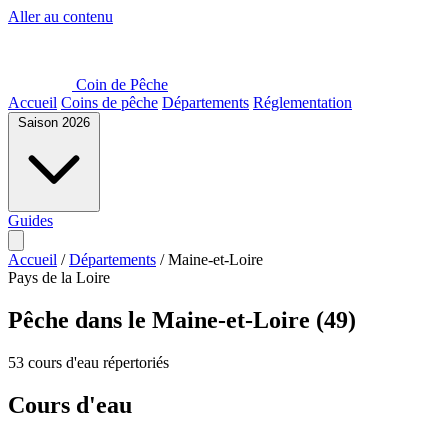
Aller au contenu
Coin de Pêche
Accueil
Coins de pêche
Départements
Réglementation
Saison 2026
Guides
Accueil
/
Départements
/
Maine-et-Loire
Pays de la Loire
Pêche dans le Maine-et-Loire (49)
53 cours d'eau répertoriés
Cours d'eau