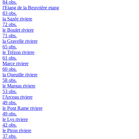
84 obs.
l'Etang de la Beuvrière
etang
83 obs.
la Sazée
riviere
72 obs.
le Boulet
riviere
71 obs.
la Gravelle
riviere
65 obs.
le Trézon
riviere
61 obs.
Marce
riviere
60 obs.
la Queuille
riviere
58 obs.
le Margas
riviere
53 obs.
l'Arceau
riviere
49 obs.
le Pont Rame
riviere
49 obs.
le Lys
riviere
42 obs.
le Piron
riviere
37 obs.