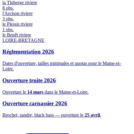
la Thiberge
riviere
8 obs.
l'Arcison
riviere
3 obs.
le Plessis
riviere
1 obs.
le Benêt
riviere
LOIRE-BRETAGNE
Réglementation 2026
Dates d'ouverture, tailles minimales et quotas pour le Maine-et-
Loire.
Ouverture truite 2026
Ouverture le
14 mars
dans le Maine-et-Loire.
Ouverture carnassier 2026
Brochet, sandre, black bass — ouverture le
25 avril
.