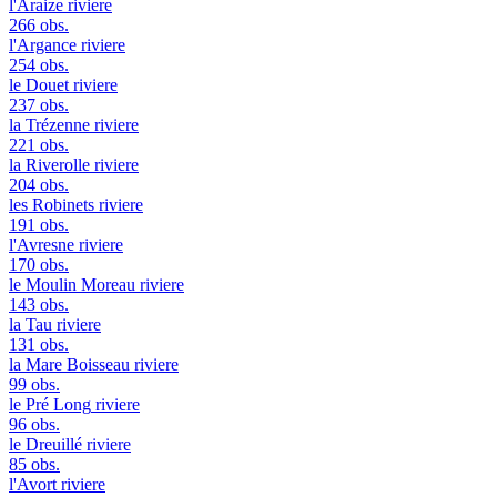
l'Araize
riviere
266 obs.
l'Argance
riviere
254 obs.
le Douet
riviere
237 obs.
la Trézenne
riviere
221 obs.
la Riverolle
riviere
204 obs.
les Robinets
riviere
191 obs.
l'Avresne
riviere
170 obs.
le Moulin Moreau
riviere
143 obs.
la Tau
riviere
131 obs.
la Mare Boisseau
riviere
99 obs.
le Pré Long
riviere
96 obs.
le Dreuillé
riviere
85 obs.
l'Avort
riviere