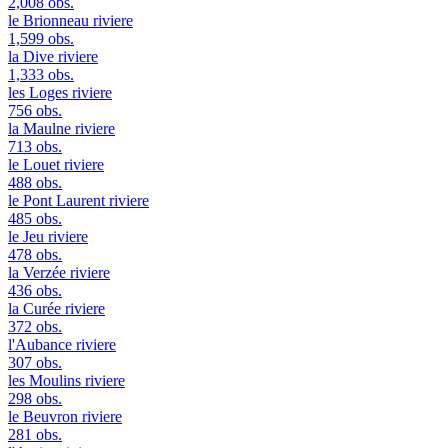
2,008 obs.
le Brionneau
riviere
1,599 obs.
la Dive
riviere
1,333 obs.
les Loges
riviere
756 obs.
la Maulne
riviere
713 obs.
le Louet
riviere
488 obs.
le Pont Laurent
riviere
485 obs.
le Jeu
riviere
478 obs.
la Verzée
riviere
436 obs.
la Curée
riviere
372 obs.
l'Aubance
riviere
307 obs.
les Moulins
riviere
298 obs.
le Beuvron
riviere
281 obs.