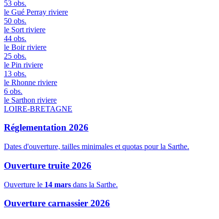
53 obs.
le Gué Perray
riviere
50 obs.
le Sort
riviere
44 obs.
le Boir
riviere
25 obs.
le Pin
riviere
13 obs.
le Rhonne
riviere
6 obs.
le Sarthon
riviere
LOIRE-BRETAGNE
Réglementation 2026
Dates d'ouverture, tailles minimales et quotas pour la Sarthe.
Ouverture truite 2026
Ouverture le
14 mars
dans la Sarthe.
Ouverture carnassier 2026