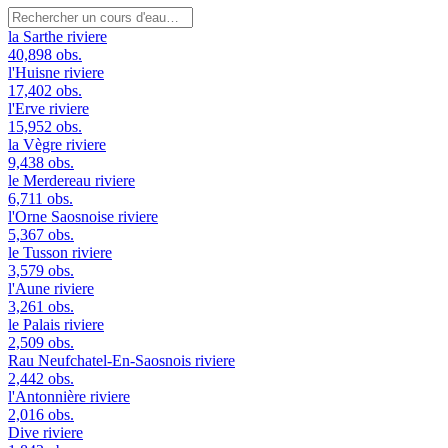
la Sarthe
riviere
40,898 obs.
l'Huisne
riviere
17,402 obs.
l'Erve
riviere
15,952 obs.
la Vègre
riviere
9,438 obs.
le Merdereau
riviere
6,711 obs.
l'Orne Saosnoise
riviere
5,367 obs.
le Tusson
riviere
3,579 obs.
l'Aune
riviere
3,261 obs.
le Palais
riviere
2,509 obs.
Rau Neufchatel-En-Saosnois
riviere
2,442 obs.
l'Antonnière
riviere
2,016 obs.
Dive
riviere