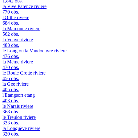
1,842 obs.
la Vive Parence
riviere
770 obs.
l'Orthe
riviere
684 obs.
la Marconne
riviere
562 obs.
la Veuve
riviere
488 obs.
le Long ou la Vandoeuvre
riviere
476 obs.
la Même
riviere
470 obs.
le Roule Crotte
riviere
456 obs.
la Gée
riviere
405 obs.
l'Etangsort
etang
403 obs.
le Narais
riviere
368 obs.
le Treulon
riviere
333 obs.
la Longuève
riviere
320 obs.