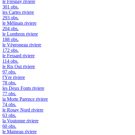
le Fresnay
riviere
301 obs.
les Cartes
riviere
293 obs.
le Mélinais
riviere
204 obs.
le Lombron
riviere
188 obs.
le Végroneau
riviere
172 obs.
le Fessard
riviere
114 obs.
le Ris Oui
riviere
97 obs.
l'Yre
riviere
78 obs.
les Deux Fonts
riviere
77 obs.
la Morte Parence
riviere
74 obs.
le Rosay Nord
riviere
63 obs.
la Voutonne
riviere
60 obs.
le Maineau
riviere