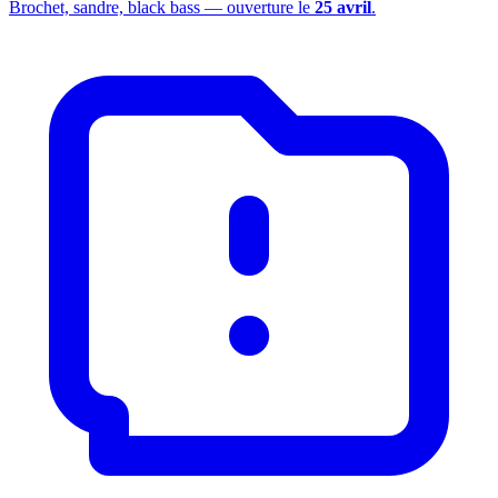
Brochet, sandre, black bass — ouverture le
25 avril
.