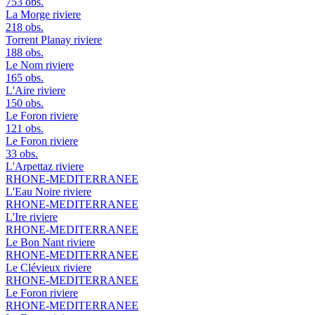
753 obs.
La Morge
riviere
218 obs.
Torrent Planay
riviere
188 obs.
Le Nom
riviere
165 obs.
L'Aire
riviere
150 obs.
Le Foron
riviere
121 obs.
Le Foron
riviere
33 obs.
L'Arpettaz
riviere
RHONE-MEDITERRANEE
L'Eau Noire
riviere
RHONE-MEDITERRANEE
L'Ire
riviere
RHONE-MEDITERRANEE
Le Bon Nant
riviere
RHONE-MEDITERRANEE
Le Clévieux
riviere
RHONE-MEDITERRANEE
Le Foron
riviere
RHONE-MEDITERRANEE