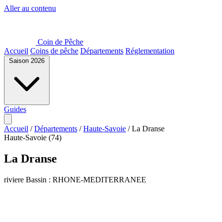
Aller au contenu
Coin de Pêche
Accueil
Coins de pêche
Départements
Réglementation
Saison 2026
Guides
Accueil
/
Départements
/
Haute-Savoie
/
La Dranse
Haute-Savoie (74)
La Dranse
riviere
Bassin : RHONE-MEDITERRANEE