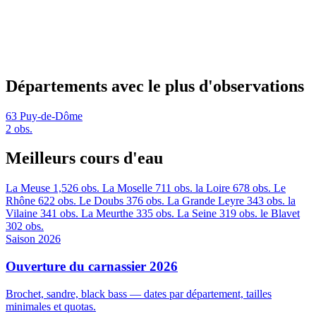
Départements avec le plus d'observations
63
Puy-de-Dôme
2 obs.
Meilleurs cours d'eau
La Meuse
1,526 obs.
La Moselle
711 obs.
la Loire
678 obs.
Le
Rhône
622 obs.
Le Doubs
376 obs.
La Grande Leyre
343 obs.
la
Vilaine
341 obs.
La Meurthe
335 obs.
La Seine
319 obs.
le Blavet
302 obs.
Saison 2026
Ouverture du carnassier 2026
Brochet, sandre, black bass — dates par département, tailles
minimales et quotas.