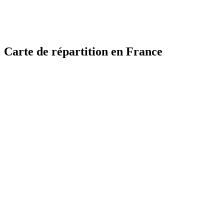
Carte de répartition en France
MapLibre
MapLibre
| ©
| ©
OpenStreetMap
OpenStreetMap
France
France