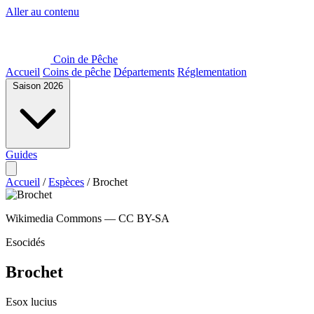
Aller au contenu
Coin de Pêche
Accueil
Coins de pêche
Départements
Réglementation
Saison 2026
Guides
Accueil
/
Espèces
/
Brochet
Wikimedia Commons — CC BY-SA
Esocidés
Brochet
Esox lucius