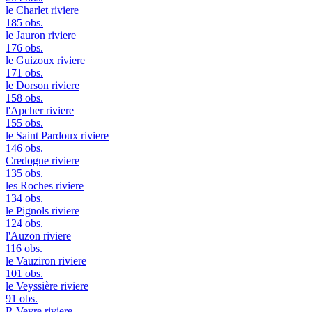
le Charlet
riviere
185 obs.
le Jauron
riviere
176 obs.
le Guizoux
riviere
171 obs.
le Dorson
riviere
158 obs.
l'Apcher
riviere
155 obs.
le Saint Pardoux
riviere
146 obs.
Credogne
riviere
135 obs.
les Roches
riviere
134 obs.
le Pignols
riviere
124 obs.
l'Auzon
riviere
116 obs.
le Vauziron
riviere
101 obs.
le Veyssière
riviere
91 obs.
R Veyre
riviere