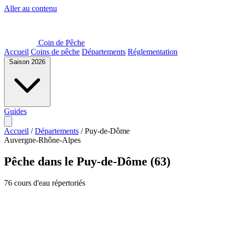
Aller au contenu
Coin de Pêche
Accueil
Coins de pêche
Départements
Réglementation
Saison 2026
Guides
Accueil
/
Départements
/
Puy-de-Dôme
Auvergne-Rhône-Alpes
Pêche dans le Puy-de-Dôme (63)
76 cours d'eau répertoriés
MapLibre
MapLibre
| ©
| ©
OpenStreetMap
OpenStreetMap
France
France