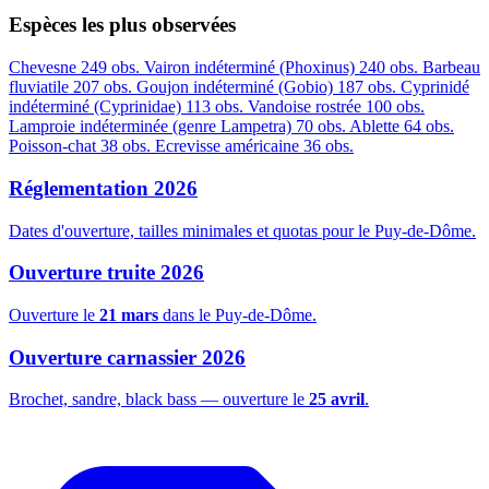
Espèces les plus observées
Chevesne
249 obs.
Vairon indéterminé (Phoxinus)
240 obs.
Barbeau
fluviatile
207 obs.
Goujon indéterminé (Gobio)
187 obs.
Cyprinidé
indéterminé (Cyprinidae)
113 obs.
Vandoise rostrée
100 obs.
Lamproie indéterminée (genre Lampetra)
70 obs.
Ablette
64 obs.
Poisson-chat
38 obs.
Ecrevisse américaine
36 obs.
Réglementation 2026
Dates d'ouverture, tailles minimales et quotas pour le Puy-de-Dôme.
Ouverture truite 2026
Ouverture le
21 mars
dans le Puy-de-Dôme.
Ouverture carnassier 2026
Brochet, sandre, black bass — ouverture le
25 avril
.