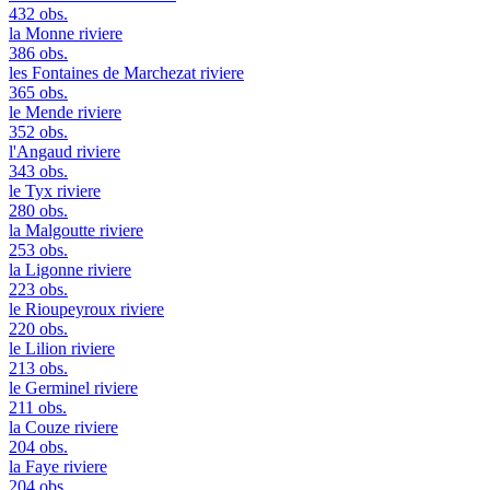
432 obs.
la Monne
riviere
386 obs.
les Fontaines de Marchezat
riviere
365 obs.
le Mende
riviere
352 obs.
l'Angaud
riviere
343 obs.
le Tyx
riviere
280 obs.
la Malgoutte
riviere
253 obs.
la Ligonne
riviere
223 obs.
le Rioupeyroux
riviere
220 obs.
le Lilion
riviere
213 obs.
le Germinel
riviere
211 obs.
la Couze
riviere
204 obs.
la Faye
riviere
204 obs.