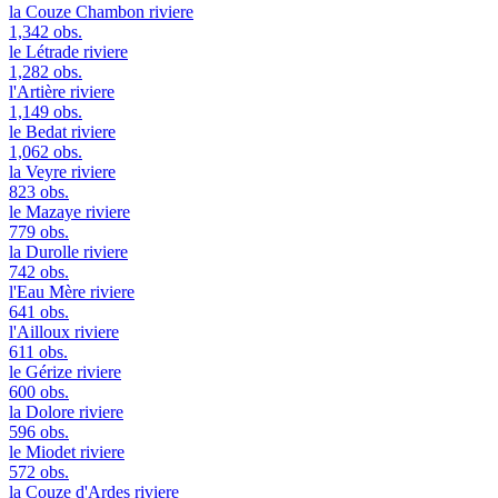
la Couze Chambon
riviere
1,342 obs.
le Létrade
riviere
1,282 obs.
l'Artière
riviere
1,149 obs.
le Bedat
riviere
1,062 obs.
la Veyre
riviere
823 obs.
le Mazaye
riviere
779 obs.
la Durolle
riviere
742 obs.
l'Eau Mère
riviere
641 obs.
l'Ailloux
riviere
611 obs.
le Gérize
riviere
600 obs.
la Dolore
riviere
596 obs.
le Miodet
riviere
572 obs.
la Couze d'Ardes
riviere