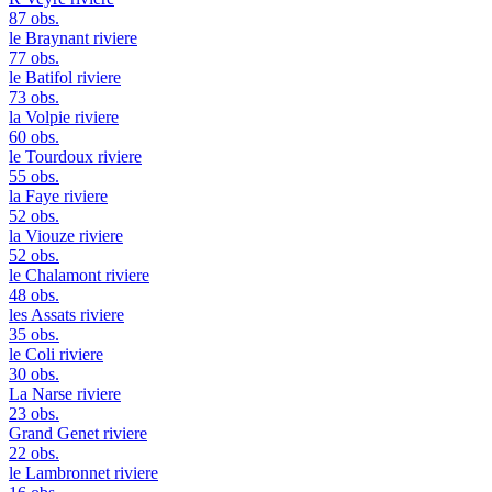
87 obs.
le Braynant
riviere
77 obs.
le Batifol
riviere
73 obs.
la Volpie
riviere
60 obs.
le Tourdoux
riviere
55 obs.
la Faye
riviere
52 obs.
la Viouze
riviere
52 obs.
le Chalamont
riviere
48 obs.
les Assats
riviere
35 obs.
le Coli
riviere
30 obs.
La Narse
riviere
23 obs.
Grand Genet
riviere
22 obs.
le Lambronnet
riviere