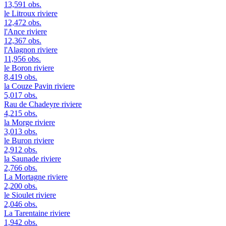
13,591 obs.
le Litroux
riviere
12,472 obs.
l'Ance
riviere
12,367 obs.
l'Alagnon
riviere
11,956 obs.
le Boron
riviere
8,419 obs.
la Couze Pavin
riviere
5,017 obs.
Rau de Chadeyre
riviere
4,215 obs.
la Morge
riviere
3,013 obs.
le Buron
riviere
2,912 obs.
la Saunade
riviere
2,766 obs.
La Mortagne
riviere
2,200 obs.
le Sioulet
riviere
2,046 obs.
La Tarentaine
riviere
1,942 obs.