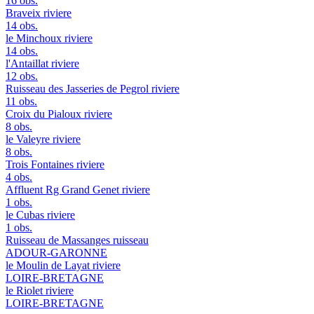
16 obs.
Braveix
riviere
14 obs.
le Minchoux
riviere
14 obs.
l'Antaillat
riviere
12 obs.
Ruisseau des Jasseries de Pegrol
riviere
11 obs.
Croix du Pialoux
riviere
8 obs.
le Valeyre
riviere
8 obs.
Trois Fontaines
riviere
4 obs.
Affluent Rg Grand Genet
riviere
1 obs.
le Cubas
riviere
1 obs.
Ruisseau de Massanges
ruisseau
ADOUR-GARONNE
le Moulin de Layat
riviere
LOIRE-BRETAGNE
le Riolet
riviere
LOIRE-BRETAGNE