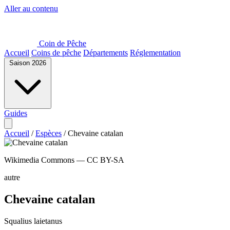
Aller au contenu
Coin de Pêche
Accueil
Coins de pêche
Départements
Réglementation
Saison 2026
Guides
Accueil
/
Espèces
/
Chevaine catalan
Wikimedia Commons — CC BY-SA
autre
Chevaine catalan
Squalius laietanus