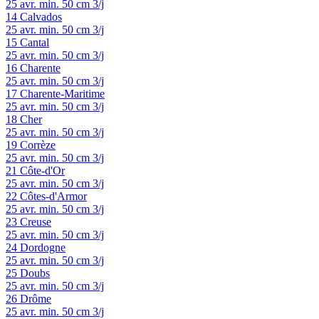
25 avr.
min. 50 cm
3/j
14
Calvados
25 avr.
min. 50 cm
3/j
15
Cantal
25 avr.
min. 50 cm
3/j
16
Charente
25 avr.
min. 50 cm
3/j
17
Charente-Maritime
25 avr.
min. 50 cm
3/j
18
Cher
25 avr.
min. 50 cm
3/j
19
Corrèze
25 avr.
min. 50 cm
3/j
21
Côte-d'Or
25 avr.
min. 50 cm
3/j
22
Côtes-d'Armor
25 avr.
min. 50 cm
3/j
23
Creuse
25 avr.
min. 50 cm
3/j
24
Dordogne
25 avr.
min. 50 cm
3/j
25
Doubs
25 avr.
min. 50 cm
3/j
26
Drôme
25 avr.
min. 50 cm
3/j