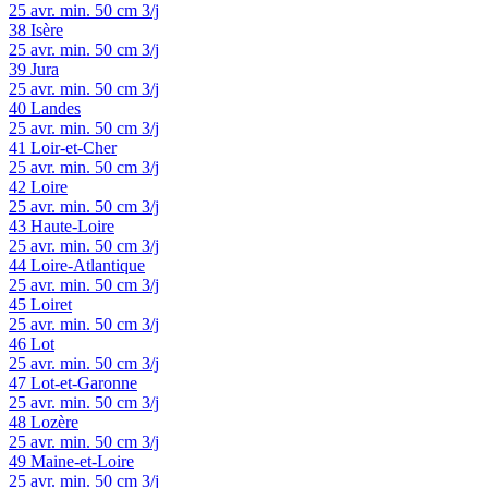
25 avr.
min. 50 cm
3/j
38
Isère
25 avr.
min. 50 cm
3/j
39
Jura
25 avr.
min. 50 cm
3/j
40
Landes
25 avr.
min. 50 cm
3/j
41
Loir-et-Cher
25 avr.
min. 50 cm
3/j
42
Loire
25 avr.
min. 50 cm
3/j
43
Haute-Loire
25 avr.
min. 50 cm
3/j
44
Loire-Atlantique
25 avr.
min. 50 cm
3/j
45
Loiret
25 avr.
min. 50 cm
3/j
46
Lot
25 avr.
min. 50 cm
3/j
47
Lot-et-Garonne
25 avr.
min. 50 cm
3/j
48
Lozère
25 avr.
min. 50 cm
3/j
49
Maine-et-Loire
25 avr.
min. 50 cm
3/j