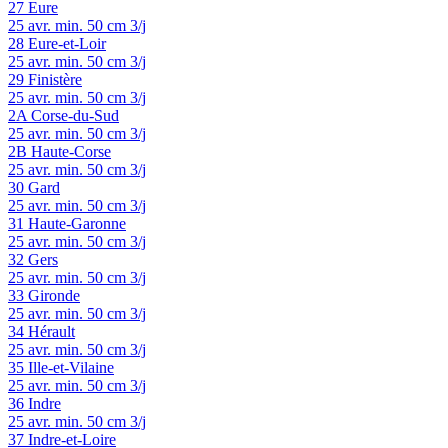
27
Eure
25 avr.
min. 50 cm
3/j
28
Eure-et-Loir
25 avr.
min. 50 cm
3/j
29
Finistère
25 avr.
min. 50 cm
3/j
2A
Corse-du-Sud
25 avr.
min. 50 cm
3/j
2B
Haute-Corse
25 avr.
min. 50 cm
3/j
30
Gard
25 avr.
min. 50 cm
3/j
31
Haute-Garonne
25 avr.
min. 50 cm
3/j
32
Gers
25 avr.
min. 50 cm
3/j
33
Gironde
25 avr.
min. 50 cm
3/j
34
Hérault
25 avr.
min. 50 cm
3/j
35
Ille-et-Vilaine
25 avr.
min. 50 cm
3/j
36
Indre
25 avr.
min. 50 cm
3/j
37
Indre-et-Loire