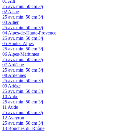
01
Ain
25 avr.
min. 50 cm
3/j
02
Aisne
25 avr.
min. 50 cm
3/j
03
Allier
25 avr.
min. 50 cm
3/j
04
Alpes-de-Haute-Provence
25 avr.
min. 50 cm
3/j
05
Hautes-Alpes
25 avr.
min. 50 cm
3/j
06
Alpes-Maritimes
25 avr.
min. 50 cm
3/j
07
Ardèche
25 avr.
min. 50 cm
3/j
08
Ardennes
25 avr.
min. 50 cm
3/j
09
Ariège
25 avr.
min. 50 cm
3/j
10
Aube
25 avr.
min. 50 cm
3/j
11
Aude
25 avr.
min. 50 cm
3/j
12
Aveyron
25 avr.
min. 50 cm
3/j
13
Bouches-du-Rhône