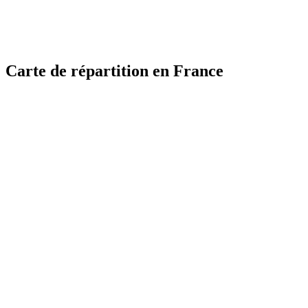
Carte de répartition en France
MapLibre
MapLibre
| ©
| ©
OpenStreetMap
OpenStreetMap
France
France