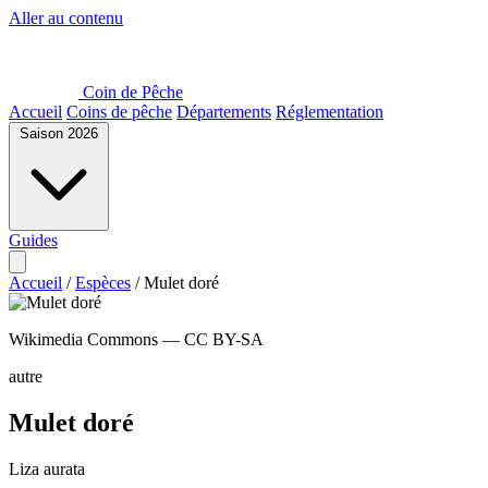
Aller au contenu
Coin de Pêche
Accueil
Coins de pêche
Départements
Réglementation
Saison 2026
Guides
Accueil
/
Espèces
/
Mulet doré
Wikimedia Commons — CC BY-SA
autre
Mulet doré
Liza aurata