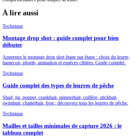
À lire aussi
Technique
Montage drop shot : guide complet pour bien
débuter
Apprenez le montage drop shot étape par étape : choix du leurre,
hameçon, plomb, animation et espèces ciblées. Guide complet.
Technique
Guide complet des types de leurres de pêche
Shad, jig, popper, crankbait, spinnerbait, cuillère, stickbait,
swimbait, chatterbait, frog : découvrez tous les leurres de pêche.
Technique
Mailles et tailles minimales de capture 2026 : le
tableau complet