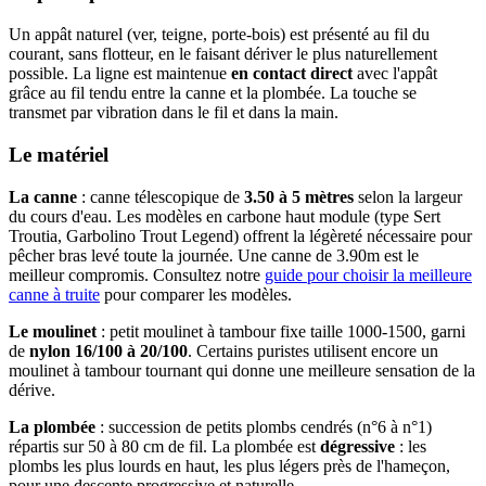
Un appât naturel (ver, teigne, porte-bois) est présenté au fil du
courant, sans flotteur, en le faisant dériver le plus naturellement
possible. La ligne est maintenue
en contact direct
avec l'appât
grâce au fil tendu entre la canne et la plombée. La touche se
transmet par vibration dans le fil et dans la main.
Le matériel
La canne
: canne télescopique de
3.50 à 5 mètres
selon la largeur
du cours d'eau. Les modèles en carbone haut module (type Sert
Troutia, Garbolino Trout Legend) offrent la légèreté nécessaire pour
pêcher bras levé toute la journée. Une canne de 3.90m est le
meilleur compromis. Consultez notre
guide pour choisir la meilleure
canne à truite
pour comparer les modèles.
Le moulinet
: petit moulinet à tambour fixe taille 1000-1500, garni
de
nylon 16/100 à 20/100
. Certains puristes utilisent encore un
moulinet à tambour tournant qui donne une meilleure sensation de la
dérive.
La plombée
: succession de petits plombs cendrés (n°6 à n°1)
répartis sur 50 à 80 cm de fil. La plombée est
dégressive
: les
plombs les plus lourds en haut, les plus légers près de l'hameçon,
pour une descente progressive et naturelle.