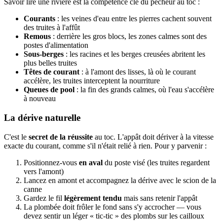
Savoir lire une rivière est la compétence clé du pêcheur au toc :
Courants
: les veines d'eau entre les pierres cachent souvent
des truites à l'affût
Remous
: derrière les gros blocs, les zones calmes sont des
postes d'alimentation
Sous-berges
: les racines et les berges creusées abritent les
plus belles truites
Têtes de courant
: à l'amont des lisses, là où le courant
accélère, les truites interceptent la nourriture
Queues de pool
: la fin des grands calmes, où l'eau s'accélère
à nouveau
La dérive naturelle
C'est le
secret de la réussite
au toc. L'appât doit dériver à la vitesse
exacte du courant, comme s'il n'était relié à rien. Pour y parvenir :
Positionnez-vous
en aval
du poste visé (les truites regardent
vers l'amont)
Lancez en amont et accompagnez la dérive avec le scion de la
canne
Gardez le fil
légèrement tendu
mais sans retenir l'appât
La plombée doit frôler le fond sans s'y accrocher — vous
devez sentir un léger « tic-tic » des plombs sur les cailloux