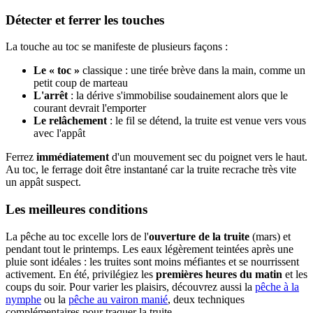
Détecter et ferrer les touches
La touche au toc se manifeste de plusieurs façons :
Le « toc »
classique : une tirée brève dans la main, comme un
petit coup de marteau
L'arrêt
: la dérive s'immobilise soudainement alors que le
courant devrait l'emporter
Le relâchement
: le fil se détend, la truite est venue vers vous
avec l'appât
Ferrez
immédiatement
d'un mouvement sec du poignet vers le haut.
Au toc, le ferrage doit être instantané car la truite recrache très vite
un appât suspect.
Les meilleures conditions
La pêche au toc excelle lors de l'
ouverture de la truite
(mars) et
pendant tout le printemps. Les eaux légèrement teintées après une
pluie sont idéales : les truites sont moins méfiantes et se nourrissent
activement. En été, privilégiez les
premières heures du matin
et les
coups du soir. Pour varier les plaisirs, découvrez aussi la
pêche à la
nymphe
ou la
pêche au vairon manié
, deux techniques
complémentaires pour traquer la truite.