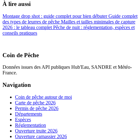
À lire aussi
Montage drop shot : guide complet pour bien débuter
Guide complet
des types de leurres de pêche
Mailles et tailles minimales de capture
2026 : le tableau complet
Pêche de nuit : réglementation, espèces et
conseils pratiques
Coin de Pêche
Données issues des API publiques Hub'Eau, SANDRE et Météo-
France.
Navigation
Coin de pêche autour de moi
Carte de pêche 2026
Permis de pêche 2026
Départements
Espèces
Réglementation
Ouverture truite 2026
Ouverture carnassier 2026