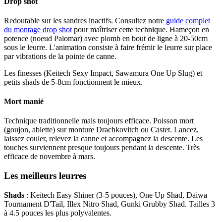
Drop shot
Redoutable sur les sandres inactifs. Consultez notre
guide complet
du montage drop shot
pour maîtriser cette technique. Hameçon en
potence (noeud Palomar) avec plomb en bout de ligne à 20-50cm
sous le leurre. L'animation consiste à faire frémir le leurre sur place
par vibrations de la pointe de canne.
Les finesses (Keitech Sexy Impact, Sawamura One Up Slug) et
petits shads de 5-8cm fonctionnent le mieux.
Mort manié
Technique traditionnelle mais toujours efficace. Poisson mort
(goujon, ablette) sur monture Drachkovitch ou Castet. Lancez,
laissez couler, relevez la canne et accompagnez la descente. Les
touches surviennent presque toujours pendant la descente. Très
efficace de novembre à mars.
Les meilleurs leurres
Shads
: Keitech Easy Shiner (3-5 pouces), One Up Shad, Daiwa
Tournament D'Tail, Illex Nitro Shad, Gunki Grubby Shad. Tailles 3
à 4.5 pouces les plus polyvalentes.