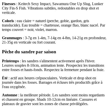
Finesses
: Keitech Sexy Impact, Sawamura One Up Slug, Lunker
City Fin-S Fish. Vibrations subtiles, redoutables en drop shot et
verticale.
Coloris
: eau claire = naturel (perche, gobie, gardon, gris
translucide). Eau trouble = chartreuse, orange fluo, blanc nacré. Par
temps couvert = noir, violet, marron.
Grammages
: 3-7g en 1-4m, 7-14g en 4-8m, 14-21g en profondeur,
21-35g en verticale ou fort courant.
Pêche du sandre par saison
Printemps
: les sandres s'alimentent activement après l'hiver.
Leurres souples 8-10cm, animation lente. Prospectez les transitions
entre fosses et hauts-fonds. Respectez la fermeture pendant la fraie.
Été
: actif aux heures crépusculaires. Verticale et drop shot en
journée dans les fosses. Barrages et écluses très productifs grâce à
l'eau oxygénée.
Automne
: la meilleure période. Les sandres sont moins regardants
et chassent en groupe. Shads 10-12cm en linéaire. Cassures et
plateaux de gravier sont les zones de chasse privilégiées.