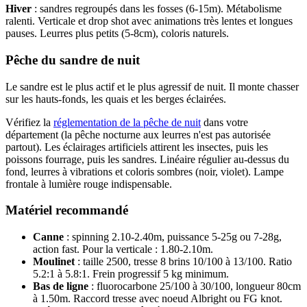
Hiver
: sandres regroupés dans les fosses (6-15m). Métabolisme
ralenti. Verticale et drop shot avec animations très lentes et longues
pauses. Leurres plus petits (5-8cm), coloris naturels.
Pêche du sandre de nuit
Le sandre est le plus actif et le plus agressif de nuit. Il monte chasser
sur les hauts-fonds, les quais et les berges éclairées.
Vérifiez la
réglementation de la pêche de nuit
dans votre
département (la pêche nocturne aux leurres n'est pas autorisée
partout). Les éclairages artificiels attirent les insectes, puis les
poissons fourrage, puis les sandres. Linéaire régulier au-dessus du
fond, leurres à vibrations et coloris sombres (noir, violet). Lampe
frontale à lumière rouge indispensable.
Matériel recommandé
Canne
: spinning 2.10-2.40m, puissance 5-25g ou 7-28g,
action fast. Pour la verticale : 1.80-2.10m.
Moulinet
: taille 2500, tresse 8 brins 10/100 à 13/100. Ratio
5.2:1 à 5.8:1. Frein progressif 5 kg minimum.
Bas de ligne
: fluorocarbone 25/100 à 30/100, longueur 80cm
à 1.50m. Raccord tresse avec noeud Albright ou FG knot.