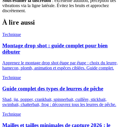
Sous-estimer la discrétion
: excellente audition, perception des
vibrations via la ligne latérale. Évitez les bruits et approchez
discrètement.
À lire aussi
Technique
Montage drop shot : guide complet pour bien
débuter
Apprenez le montage drop shot étape par étape : choix du leurre,
hameçon, plomb, animation et espèces ciblées. Guide complet.
Technique
Guide complet des types de leurres de pêche
Shad, jig, popper, crankbait, spinnerbait, cuillère, stickbait,
swimbait, chatterbait, frog : découvrez tous les leurres de pêche.
Technique
Mailles et tailles minimales de capture 2026 : le