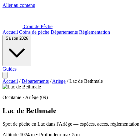
Aller au contenu
Coin de Pêche
Accueil
Coins de pêche
Départements
Réglementation
Saison 2026
Guides
Accueil
/
Départements
/
Ariège
/
Lac de Bethmale
Occitanie · Ariège (09)
Lac de Bethmale
Spot de pêche en Lac dans l'Ariège — espèces, accès, réglementation 
Altitude
1074
m
•
Profondeur max
5
m