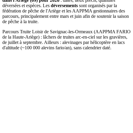
dans l'Ariège (09) pour 2026
: dates, lieux précis, quantités
déversées et espèces. Les
déversements
sont organisés par la
fédération de pêche de l'Ariège et les AAPPMA gestionnaires des
parcours, principalement entre mars et juin afin de soutenir la saison
de pêche à la truite.
Parcours Truite Loisir de Savignac-les-Ormeaux (AAPPMA FARIO
de la Haute-Ariège) : lâchers de truites arc-en-ciel sur les gravières,
de juillet à septembre. Ailleurs : alevinages par hélicoptère en lacs
d'altitude (~100 000 alevins fario/an), sans calendrier daté.