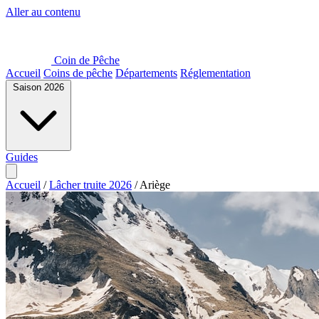
Aller au contenu
Coin de Pêche
Accueil
Coins de pêche
Départements
Réglementation
Saison 2026
Guides
Accueil
/
Lâcher truite 2026
/
Ariège