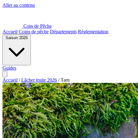
Aller au contenu
Coin de Pêche
Accueil
Coins de pêche
Départements
Réglementation
Saison 2026
Guides
Accueil
/
Lâcher truite 2026
/
Tarn