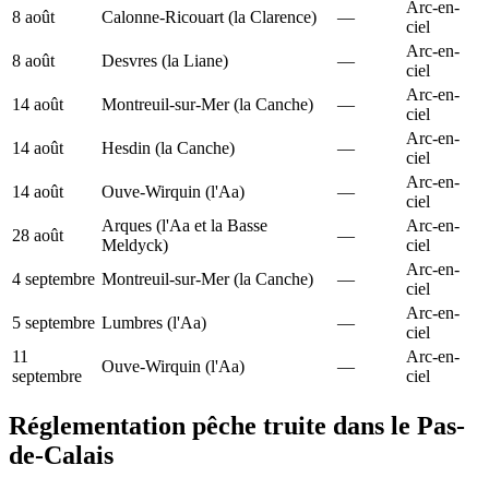
Arc-en-
8 août
Calonne-Ricouart (la Clarence)
—
ciel
Arc-en-
8 août
Desvres (la Liane)
—
ciel
Arc-en-
14 août
Montreuil-sur-Mer (la Canche)
—
ciel
Arc-en-
14 août
Hesdin (la Canche)
—
ciel
Arc-en-
14 août
Ouve-Wirquin (l'Aa)
—
ciel
Arques (l'Aa et la Basse
Arc-en-
28 août
—
Meldyck)
ciel
Arc-en-
4 septembre
Montreuil-sur-Mer (la Canche)
—
ciel
Arc-en-
5 septembre
Lumbres (l'Aa)
—
ciel
11
Arc-en-
Ouve-Wirquin (l'Aa)
—
septembre
ciel
Réglementation pêche truite dans le Pas-
de-Calais