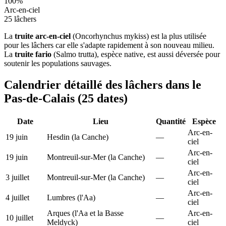
100%
Arc-en-ciel
25 lâchers
La
truite arc-en-ciel
(Oncorhynchus mykiss) est la plus utilisée
pour les lâchers car elle s'adapte rapidement à son nouveau milieu.
La
truite fario
(Salmo trutta), espèce native, est aussi déversée pour
soutenir les populations sauvages.
Calendrier détaillé des lâchers dans le
Pas-de-Calais (25 dates)
Date
Lieu
Quantité
Espèce
Arc-en-
19 juin
Hesdin (la Canche)
—
ciel
Arc-en-
19 juin
Montreuil-sur-Mer (la Canche)
—
ciel
Arc-en-
3 juillet
Montreuil-sur-Mer (la Canche)
—
ciel
Arc-en-
4 juillet
Lumbres (l'Aa)
—
ciel
Arques (l'Aa et la Basse
Arc-en-
10 juillet
—
Meldyck)
ciel