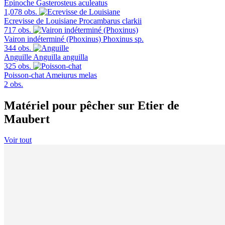
Épinoche
Gasterosteus aculeatus
1,078 obs.
Ecrevisse de Louisiane
Procambarus clarkii
717 obs.
Vairon indéterminé (Phoxinus)
Phoxinus sp.
344 obs.
Anguille
Anguilla anguilla
325 obs.
Poisson-chat
Ameiurus melas
2 obs.
Matériel pour pêcher sur Etier de
Maubert
Voir tout