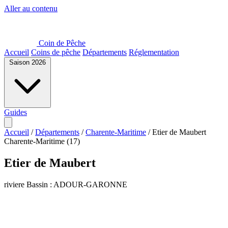
Aller au contenu
Coin de Pêche
Accueil
Coins de pêche
Départements
Réglementation
Saison 2026
Guides
Accueil
/
Départements
/
Charente-Maritime
/
Etier de Maubert
Charente-Maritime (17)
Etier de Maubert
riviere
Bassin : ADOUR-GARONNE