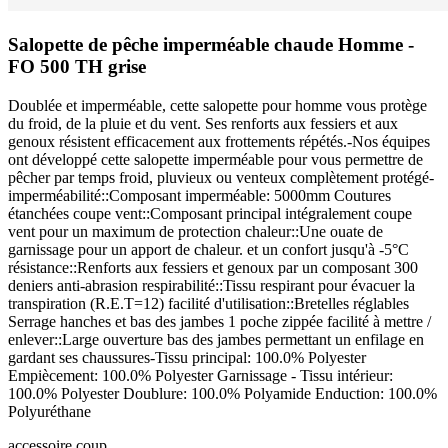
Salopette de pêche imperméable chaude Homme -
FO 500 TH grise
Doublée et imperméable, cette salopette pour homme vous protège
du froid, de la pluie et du vent. Ses renforts aux fessiers et aux
genoux résistent efficacement aux frottements répétés.-Nos équipes
ont développé cette salopette imperméable pour vous permettre de
pêcher par temps froid, pluvieux ou venteux complètement protégé-
imperméabilité::Composant imperméable: 5000mm Coutures
étanchées coupe vent::Composant principal intégralement coupe
vent pour un maximum de protection chaleur::Une ouate de
garnissage pour un apport de chaleur. et un confort jusqu'à -5°C
résistance::Renforts aux fessiers et genoux par un composant 300
deniers anti-abrasion respirabilité::Tissu respirant pour évacuer la
transpiration (R.E.T=12) facilité d'utilisation::Bretelles réglables
Serrage hanches et bas des jambes 1 poche zippée facilité à mettre /
enlever::Large ouverture bas des jambes permettant un enfilage en
gardant ses chaussures-Tissu principal: 100.0% Polyester
Empiècement: 100.0% Polyester Garnissage - Tissu intérieur:
100.0% Polyester Doublure: 100.0% Polyamide Enduction: 100.0%
Polyuréthane
accessoire
coup