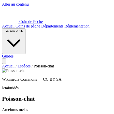
Aller au contenu
Coin de Pêche
Accueil
Coins de pêche
Départements
Réglementation
Saison 2026
Guides
Accueil
/
Espèces
/
Poisson-chat
Wikimedia Commons — CC BY-SA
Ictaluridés
Poisson-chat
Ameiurus melas