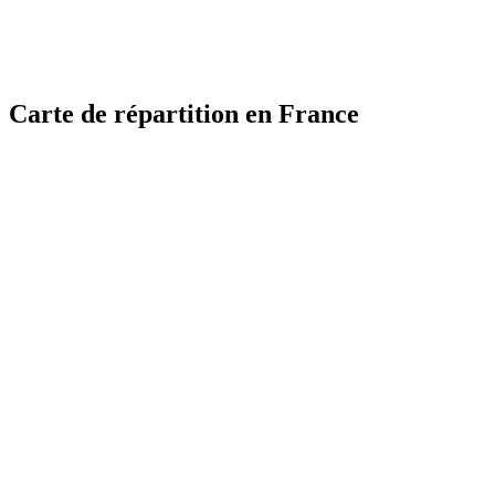
Carte de répartition en France
MapLibre
MapLibre
| ©
| ©
OpenStreetMap
OpenStreetMap
France
France