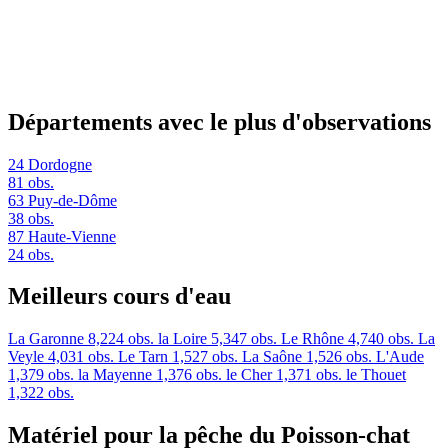
Départements avec le plus d'observations
24
Dordogne
81 obs.
63
Puy-de-Dôme
38 obs.
87
Haute-Vienne
24 obs.
Meilleurs cours d'eau
La Garonne
8,224 obs.
la Loire
5,347 obs.
Le Rhône
4,740 obs.
La
Veyle
4,031 obs.
Le Tarn
1,527 obs.
La Saône
1,526 obs.
L'Aude
1,379 obs.
la Mayenne
1,376 obs.
le Cher
1,371 obs.
le Thouet
1,322 obs.
Matériel pour la pêche du Poisson-chat