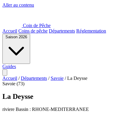
Aller au contenu
Coin de Pêche
Accueil
Coins de pêche
Départements
Réglementation
Saison 2026
Guides
Accueil
/
Départements
/
Savoie
/
La Deysse
Savoie (73)
La Deysse
riviere
Bassin : RHONE-MEDITERRANEE