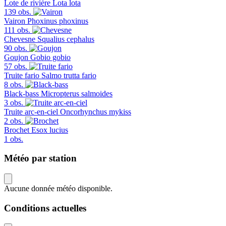
Lote de rivière
Lota lota
139 obs.
Vairon
Phoxinus phoxinus
111 obs.
Chevesne
Squalius cephalus
90 obs.
Goujon
Gobio gobio
57 obs.
Truite fario
Salmo trutta fario
8 obs.
Black-bass
Micropterus salmoides
3 obs.
Truite arc-en-ciel
Oncorhynchus mykiss
2 obs.
Brochet
Esox lucius
1 obs.
Météo par station
Aucune donnée météo disponible.
Conditions actuelles