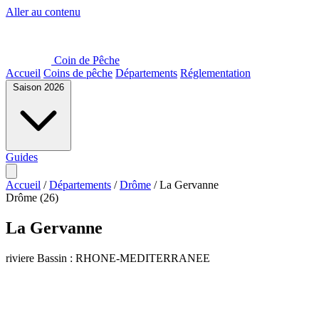
Aller au contenu
Coin de Pêche
Accueil
Coins de pêche
Départements
Réglementation
Saison 2026
Guides
Accueil
/
Départements
/
Drôme
/
La Gervanne
Drôme (26)
La Gervanne
riviere
Bassin : RHONE-MEDITERRANEE