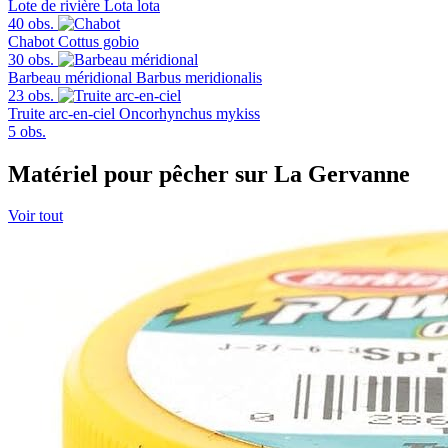
Lote de rivière
Lota lota
40 obs.
Chabot
Cottus gobio
30 obs.
Barbeau méridional
Barbus meridionalis
23 obs.
Truite arc-en-ciel
Oncorhynchus mykiss
5 obs.
Matériel pour pêcher sur La Gervanne
Voir tout