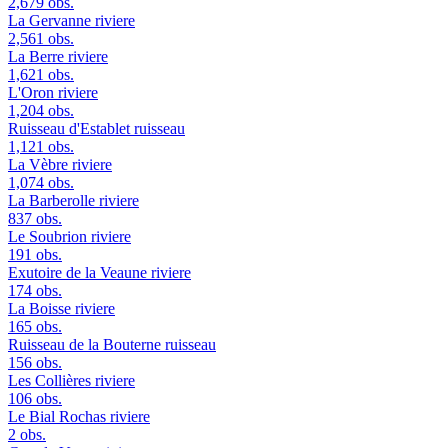
2,679 obs.
La Gervanne
riviere
2,561 obs.
La Berre
riviere
1,621 obs.
L'Oron
riviere
1,204 obs.
Ruisseau d'Establet
ruisseau
1,121 obs.
La Vèbre
riviere
1,074 obs.
La Barberolle
riviere
837 obs.
Le Soubrion
riviere
191 obs.
Exutoire de la Veaune
riviere
174 obs.
La Boisse
riviere
165 obs.
Ruisseau de la Bouterne
ruisseau
156 obs.
Les Collières
riviere
106 obs.
Le Bial Rochas
riviere
2 obs.