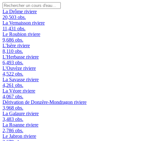
La Drôme
riviere
20,503 obs.
La Vernaisson
riviere
11,431 obs.
Le Roubion
riviere
9,686 obs.
L'Isère
riviere
8,110 obs.
L'Herbasse
riviere
6,493 obs.
L'Ouvèze
riviere
4,522 obs.
La Savasse
riviere
4,261 obs.
La Véore
riviere
4,067 obs.
Dérivation de Donzère-Mondragon
riviere
3,968 obs.
La Galaure
riviere
3,483 obs.
La Roanne
riviere
2,786 obs.
Le Jabron
riviere