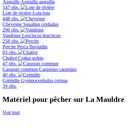
Anguille
Anguilla anguilla
547 obs.
Lote de rivière
Lota lota
448 obs.
Chevesne
Squalius cephalus
296 obs.
Vandoise
Leuciscus leuciscus
258 obs.
Perche
Perca fluviatilis
83 obs.
Chabot
Cottus gobio
47 obs.
Carassin commun
Carassius carassius
40 obs.
Grémille
Gymnocephalus cernua
39 obs.
Matériel pour pêcher sur La Mauldre
Voir tout