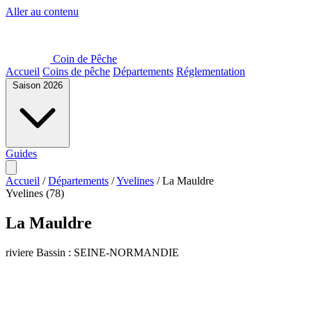
Aller au contenu
Coin de Pêche
Accueil
Coins de pêche
Départements
Réglementation
Saison 2026
Guides
Accueil
/
Départements
/
Yvelines
/
La Mauldre
Yvelines (78)
La Mauldre
riviere
Bassin : SEINE-NORMANDIE