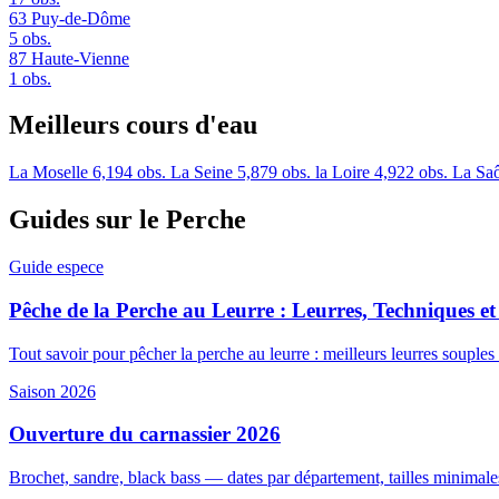
63
Puy-de-Dôme
5 obs.
87
Haute-Vienne
1 obs.
Meilleurs cours d'eau
La Moselle
6,194 obs.
La Seine
5,879 obs.
la Loire
4,922 obs.
La Sa
Guides sur le Perche
Guide espece
Pêche de la Perche au Leurre : Leurres, Techniques et
Tout savoir pour pêcher la perche au leurre : meilleurs leurres souples e
Saison 2026
Ouverture du carnassier 2026
Brochet, sandre, black bass — dates par département, tailles minimales