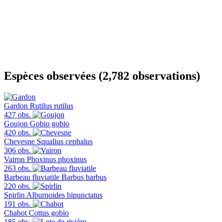
Espèces observées (2,782 observations)
Gardon
Rutilus rutilus
427 obs.
Goujon
Gobio gobio
420 obs.
Chevesne
Squalius cephalus
306 obs.
Vairon
Phoxinus phoxinus
263 obs.
Barbeau fluviatile
Barbus barbus
220 obs.
Spirlin
Alburnoides bipunctatus
191 obs.
Chabot
Cottus gobio
185 obs.