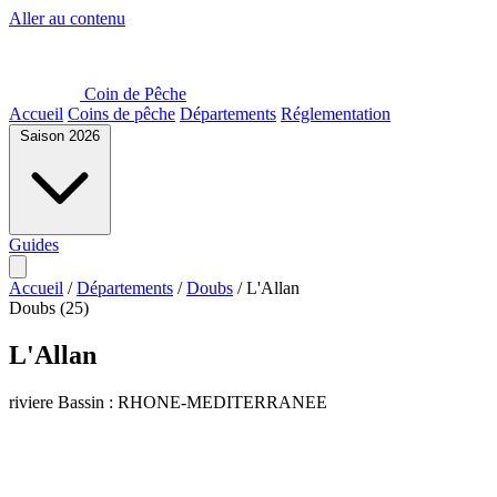
Aller au contenu
Coin de Pêche
Accueil
Coins de pêche
Départements
Réglementation
Saison 2026
Guides
Accueil
/
Départements
/
Doubs
/
L'Allan
Doubs (25)
L'Allan
riviere
Bassin : RHONE-MEDITERRANEE