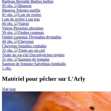
Barbeau fluviatile
Barbus barbus
95 obs.
Blageon
Telestes souffia
81 obs.
Lote de rivière
Lota lota
60 obs.
Vairon
Phoxinus phoxinus
59 obs.
Ombre commun
Thymallus thymallus
49 obs.
Chevesne
Squalius cephalus
32 obs.
Truite arc-en-ciel
Oncorhynchus mykiss
31 obs.
Saumon de fontaine
Salvelinus fontinalis
1 obs.
Matériel pour pêcher sur L'Arly
Voir tout