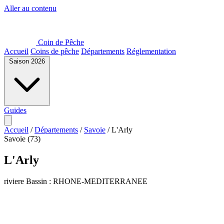
Aller au contenu
Coin de Pêche
Accueil
Coins de pêche
Départements
Réglementation
Saison 2026
Guides
Accueil
/
Départements
/
Savoie
/
L'Arly
Savoie (73)
L'Arly
riviere
Bassin : RHONE-MEDITERRANEE