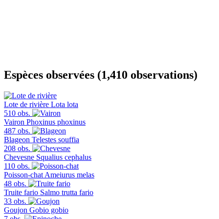
Espèces observées (1,410 observations)
Lote de rivière
Lota lota
510 obs.
Vairon
Phoxinus phoxinus
487 obs.
Blageon
Telestes souffia
208 obs.
Chevesne
Squalius cephalus
110 obs.
Poisson-chat
Ameiurus melas
48 obs.
Truite fario
Salmo trutta fario
33 obs.
Goujon
Gobio gobio
7 obs.