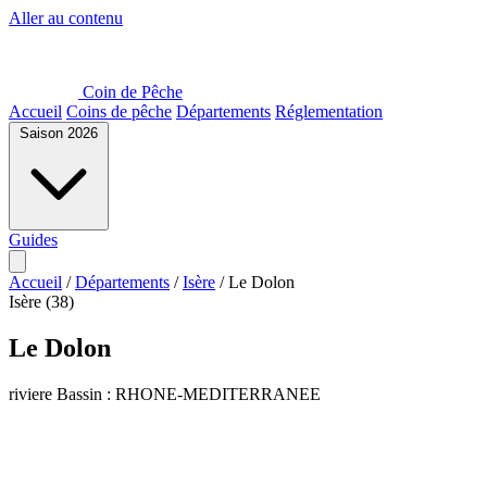
Aller au contenu
Coin de Pêche
Accueil
Coins de pêche
Départements
Réglementation
Saison 2026
Guides
Accueil
/
Départements
/
Isère
/
Le Dolon
Isère (38)
Le Dolon
riviere
Bassin : RHONE-MEDITERRANEE