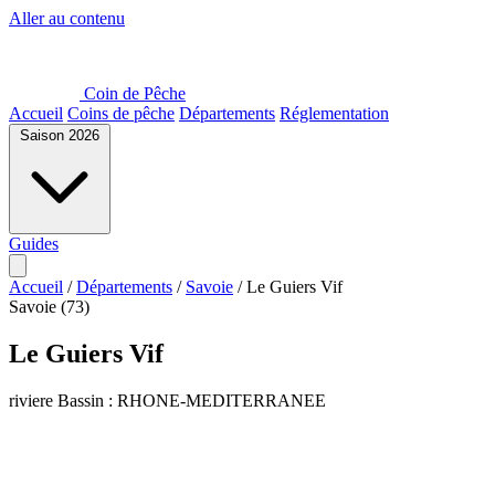
Aller au contenu
Coin de Pêche
Accueil
Coins de pêche
Départements
Réglementation
Saison 2026
Guides
Accueil
/
Départements
/
Savoie
/
Le Guiers Vif
Savoie (73)
Le Guiers Vif
riviere
Bassin : RHONE-MEDITERRANEE