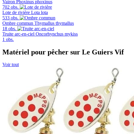
Vairon
Phoxinus phoxinus
702 obs.
Lote de rivière
Lota lota
533 obs.
Ombre commun
Thymallus thymallus
18 obs.
Truite arc-en-ciel
Oncorhynchus mykiss
1 obs.
Matériel pour pêcher sur Le Guiers Vif
Voir tout