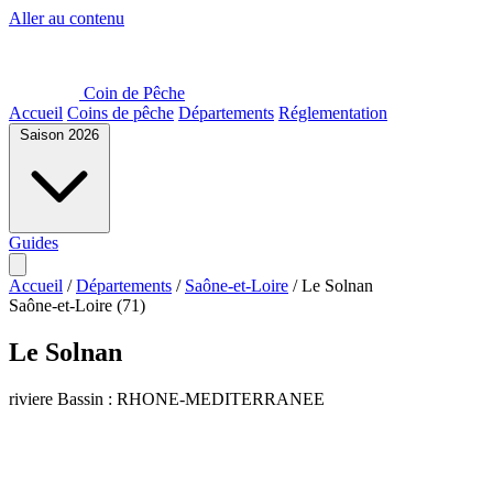
Aller au contenu
Coin de Pêche
Accueil
Coins de pêche
Départements
Réglementation
Saison 2026
Guides
Accueil
/
Départements
/
Saône-et-Loire
/
Le Solnan
Saône-et-Loire (71)
Le Solnan
riviere
Bassin : RHONE-MEDITERRANEE