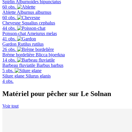
Spirlin
Alburnoides bipunctatus
60 obs.
Ablette
Alburnus alburnus
60 obs.
Chevesne
Squalius cephalus
44 obs.
Poisson-chat
Ameiurus melas
41 obs.
Gardon
Rutilus rutilus
26 obs.
Brème bordelière
Blicca bjoerkna
14 obs.
Barbeau fluviatile
Barbus barbus
5 obs.
Silure glane
Silurus glanis
4 obs.
Matériel pour pêcher sur Le Solnan
Voir tout