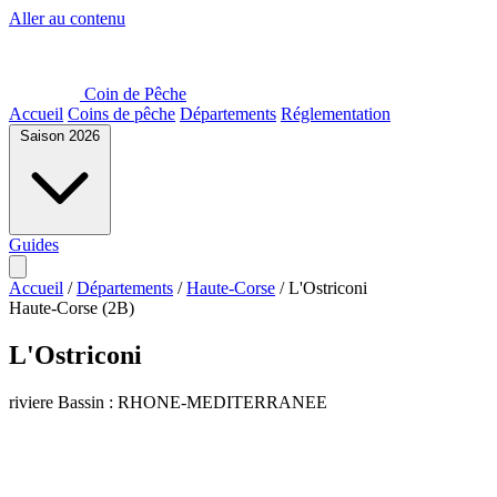
Aller au contenu
Coin de Pêche
Accueil
Coins de pêche
Départements
Réglementation
Saison 2026
Guides
Accueil
/
Départements
/
Haute-Corse
/
L'Ostriconi
Haute-Corse (2B)
L'Ostriconi
riviere
Bassin : RHONE-MEDITERRANEE