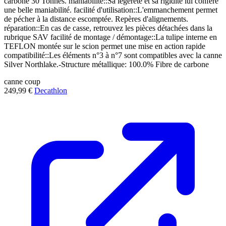
carbone 30 Tonnes. maniabilité::Sa légèreté et sa rigidité lui confère
une belle maniabilité. facilité d'utilisation::L'emmanchement permet
de pécher à la distance escomptée. Repères d'alignements.
réparation::En cas de casse, retrouvez les pièces détachées dans la
rubrique SAV facilité de montage / démontage::La tulipe interne en
TEFLON montée sur le scion permet une mise en action rapide
compatibilité::Les éléments n°3 à n°7 sont compatibles avec la canne
Silver Northlake.-Structure métallique: 100.0% Fibre de carbone
canne
coup
249,99 €
Decathlon