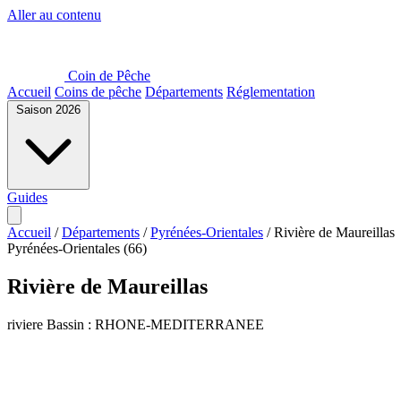
Aller au contenu
Coin de Pêche
Accueil
Coins de pêche
Départements
Réglementation
Saison 2026
Guides
Accueil
/
Départements
/
Pyrénées-Orientales
/
Rivière de Maureillas
Pyrénées-Orientales (66)
Rivière de Maureillas
riviere
Bassin : RHONE-MEDITERRANEE