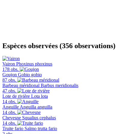
Espèces observées (356 observations)
Vairon
Phoxinus phoxinus
178 obs.
Goujon
Gobio gobio
87 obs.
Barbeau méridional
Barbus meridionalis
47 obs.
Lote de rivière
Lota lota
14 obs.
Anguille
Anguilla anguilla
14 obs.
Chevesne
Squalius cephalus
14 obs.
Truite fario
Salmo trutta fario
2 obs.