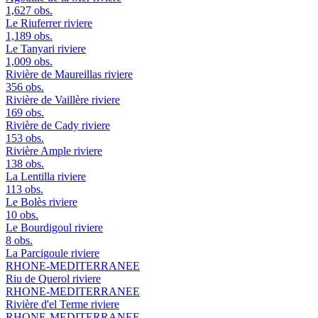
1,627 obs.
Le Riuferrer
riviere
1,189 obs.
Le Tanyari
riviere
1,009 obs.
Rivière de Maureillas
riviere
356 obs.
Rivière de Vaillère
riviere
169 obs.
Rivière de Cady
riviere
153 obs.
Rivière Ample
riviere
138 obs.
La Lentilla
riviere
113 obs.
Le Bolès
riviere
10 obs.
Le Bourdigoul
riviere
8 obs.
La Parcigoule
riviere
RHONE-MEDITERRANEE
Riu de Querol
riviere
RHONE-MEDITERRANEE
Rivière d'el Terme
riviere
RHONE-MEDITERRANEE