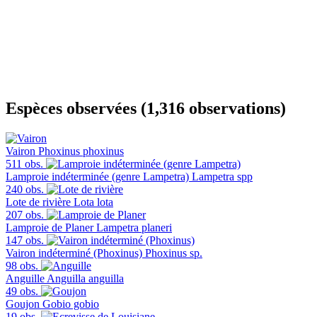
Espèces observées (1,316 observations)
Vairon
Phoxinus phoxinus
511 obs.
Lamproie indéterminée (genre Lampetra)
Lampetra spp
240 obs.
Lote de rivière
Lota lota
207 obs.
Lamproie de Planer
Lampetra planeri
147 obs.
Vairon indéterminé (Phoxinus)
Phoxinus sp.
98 obs.
Anguille
Anguilla anguilla
49 obs.
Goujon
Gobio gobio
19 obs.