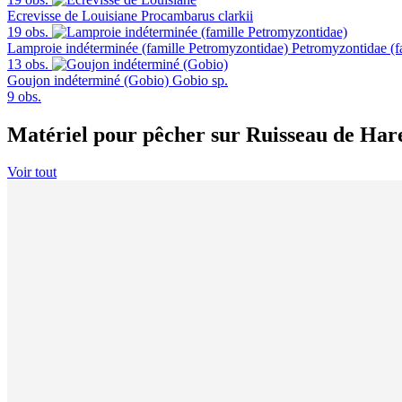
Ecrevisse de Louisiane
Procambarus clarkii
19 obs.
Lamproie indéterminée (famille Petromyzontidae)
Petromyzontidae (f
13 obs.
Goujon indéterminé (Gobio)
Gobio sp.
9 obs.
Matériel pour pêcher sur Ruisseau de Har
Voir tout