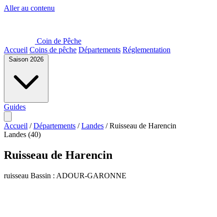
Aller au contenu
Coin de Pêche
Accueil
Coins de pêche
Départements
Réglementation
Saison 2026
Guides
Accueil
/
Départements
/
Landes
/
Ruisseau de Harencin
Landes (40)
Ruisseau de Harencin
ruisseau
Bassin : ADOUR-GARONNE