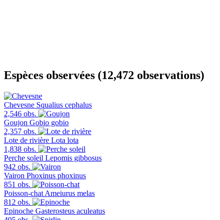
Espèces observées (12,472 observations)
Chevesne
Squalius cephalus
2,546 obs.
Goujon
Gobio gobio
2,357 obs.
Lote de rivière
Lota lota
1,838 obs.
Perche soleil
Lepomis gibbosus
942 obs.
Vairon
Phoxinus phoxinus
851 obs.
Poisson-chat
Ameiurus melas
812 obs.
Epinoche
Gasterosteus aculeatus
405 obs.