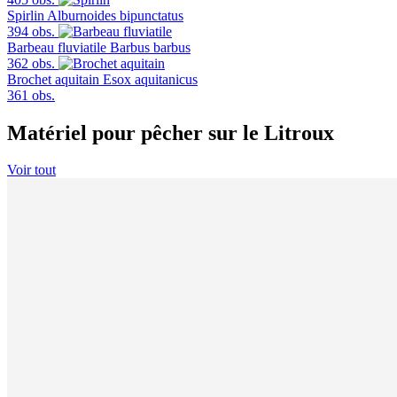
Spirlin
Alburnoides bipunctatus
394 obs.
Barbeau fluviatile
Barbus barbus
362 obs.
Brochet aquitain
Esox aquitanicus
361 obs.
Matériel pour pêcher sur le Litroux
Voir tout