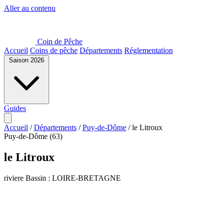
Aller au contenu
Coin de Pêche
Accueil
Coins de pêche
Départements
Réglementation
Saison 2026
Guides
Accueil
/
Départements
/
Puy-de-Dôme
/
le Litroux
Puy-de-Dôme (63)
le Litroux
riviere
Bassin : LOIRE-BRETAGNE