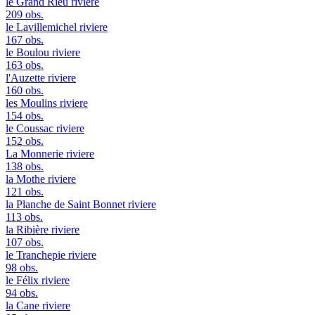
le Grand Rieu
riviere
209 obs.
le Lavillemichel
riviere
167 obs.
le Boulou
riviere
163 obs.
l'Auzette
riviere
160 obs.
les Moulins
riviere
154 obs.
le Coussac
riviere
152 obs.
La Monnerie
riviere
138 obs.
la Mothe
riviere
121 obs.
la Planche de Saint Bonnet
riviere
113 obs.
la Ribière
riviere
107 obs.
le Tranchepie
riviere
98 obs.
le Félix
riviere
94 obs.
la Cane
riviere