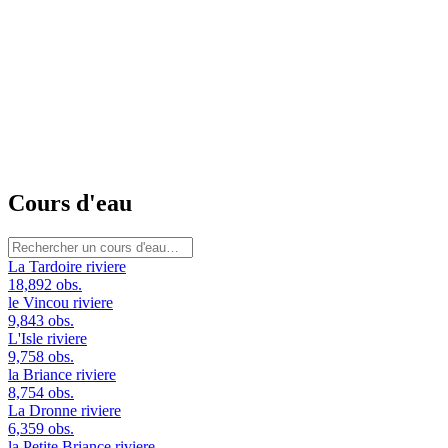
Cours d'eau
La Tardoire
riviere
18,892 obs.
le Vincou
riviere
9,843 obs.
L'Isle
riviere
9,758 obs.
la Briance
riviere
8,754 obs.
La Dronne
riviere
6,359 obs.
la Petite Briance
riviere