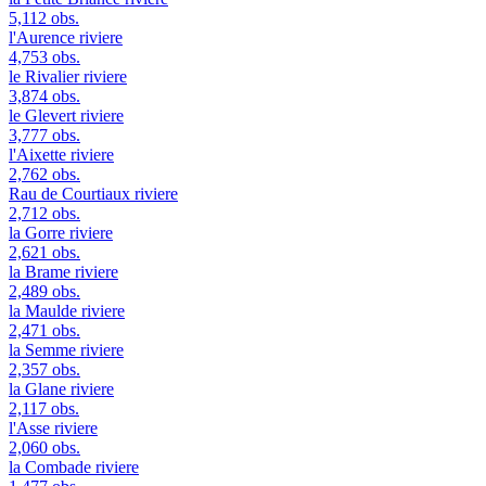
5,112 obs.
l'Aurence
riviere
4,753 obs.
le Rivalier
riviere
3,874 obs.
le Glevert
riviere
3,777 obs.
l'Aixette
riviere
2,762 obs.
Rau de Courtiaux
riviere
2,712 obs.
la Gorre
riviere
2,621 obs.
la Brame
riviere
2,489 obs.
la Maulde
riviere
2,471 obs.
la Semme
riviere
2,357 obs.
la Glane
riviere
2,117 obs.
l'Asse
riviere
2,060 obs.
la Combade
riviere