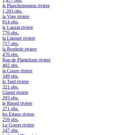
1,477 obs.
le Planchemouton
riviere
1,283 obs.
la Vige
riviere
814 obs.
le Lauzat
riviere
776 obs.
la Ligoure
riviere
717 obs.
la Borderie
riviere
476 obs.
Rau de Planteloup
riviere
402 obs.
la Couze
riviere
349 obs.
le Tard
riviere
321 obs.
Glanet
riviere
293 obs.
le Ritord
riviere
271 obs.
les Egaux
riviere
259 obs.
Le Gorret
riviere
247 obs.