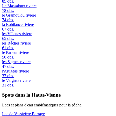
85 obs.
Le Massaloux
riviere
78 obs.
le Gramoulou
riviere
74 obs.
la Bobilance
riviere
67 obs.
les Villettes
riviere
65 obs.
les Râches
riviere
61 obs.
le Parleur
riviere
50 obs.
les Sagnes
riviere
47 obs.
l'Artigeas
riviere
37 obs.
le Vergnas
riviere
31 obs.
Spots dans la Haute-Vienne
Lacs et plans d'eau emblématiques pour la pêche.
Lac de Vassivière
Barrage