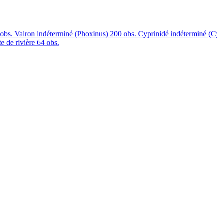
obs.
Vairon indéterminé (Phoxinus)
200 obs.
Cyprinidé indéterminé (C
e de rivière
64 obs.