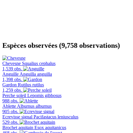
Espèces observées (9,758 observations)
Chevesne
Squalius cephalus
1,539 obs.
Anguille
Anguilla anguilla
1,398 obs.
Gardon
Rutilus rutilus
1,259 obs.
Perche soleil
Lepomis gibbosus
988 obs.
Ablette
Alburnus alburnus
905 obs.
Ecrevisse signal
Pacifastacus leniusculus
529 obs.
Brochet aquitain
Esox aquitanicus
468 obs.