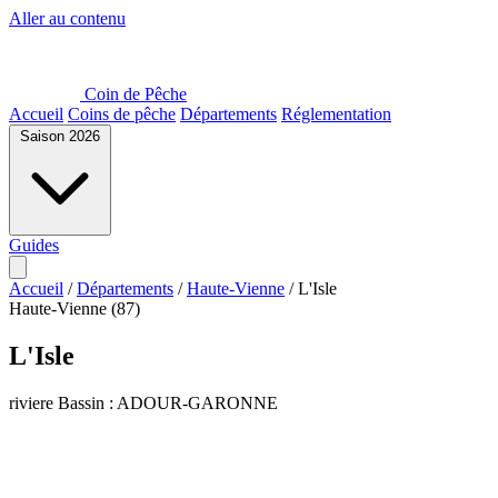
Aller au contenu
Coin de Pêche
Accueil
Coins de pêche
Départements
Réglementation
Saison 2026
Guides
Accueil
/
Départements
/
Haute-Vienne
/
L'Isle
Haute-Vienne (87)
L'Isle
riviere
Bassin : ADOUR-GARONNE