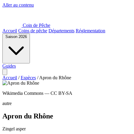
Aller au contenu
Coin de Pêche
Accueil
Coins de pêche
Départements
Réglementation
Saison 2026
Guides
Accueil
/
Espèces
/
Apron du Rhône
Wikimedia Commons — CC BY-SA
autre
Apron du Rhône
Zingel asper