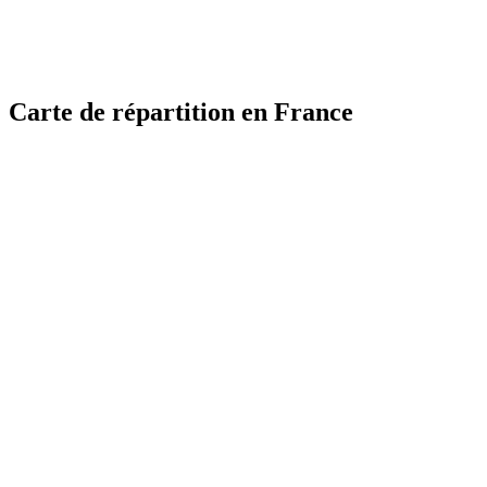
Carte de répartition en France
MapLibre
MapLibre
| ©
| ©
OpenStreetMap
OpenStreetMap
France
France