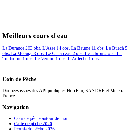
Meilleurs cours d'eau
La Durance
203 obs.
L'Asse
14 obs.
La Baume
11 obs.
Le Buëch
5
obs.
La Méouge
3 obs.
Le Chassezac
2 obs.
Le Jabron
2 obs.
La
Touloubre
1 obs.
Le Verdon
1 obs.
L'Ardèche
1 obs.
Coin de Pêche
Données issues des API publiques Hub'Eau, SANDRE et Météo-
France.
Navigation
Coin de pêche autour de moi
Carte de pêche 2026
Permis de pêche 2026