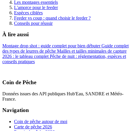
Les montages essentiels
L'amorce pour le feeder
Espèces ciblées
Feeder vs coup : quand choisir le feeder ?
Conseils pour réussir
À lire aussi
Montage drop shot : guide complet pour bien débuter
Guide complet
des types de leurres de pêche
Mailles et tailles minimales de capture
2026 : le tableau complet
Pêche de nuit : réglementation, espèces et
conseils pratiques
Coin de Pêche
Données issues des API publiques Hub'Eau, SANDRE et Météo-
France.
Navigation
Coin de pêche autour de moi
Carte de pêche 2026