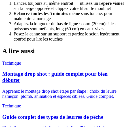
Lancez toujours au même endroit — utilisez un
repère visuel
sur la berge opposée et clippez votre fil sur le moulinet
Relancez
toutes les 5 minutes
même sans touche, pour
maintenir l'amorçage
Adaptez la longueur du bas de ligne : court (20 cm) si les
poissons sont méfiants, long (60 cm) en eaux vives
Posez la canne sur un support et gardez le scion légèrement
courbé pour lire les touches
À lire aussi
Technique
Montage drop shot : guide complet pour bien
débuter
Apprenez le montage drop shot étape par étape : choix du leurre,
hameçon, plomb, animation et espèces ciblées. Guide complet.
Technique
Guide complet des types de leurres de pêche