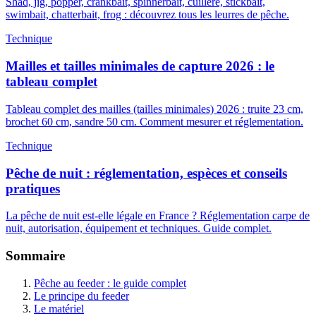
Shad, jig, popper, crankbait, spinnerbait, cuillère, stickbait,
swimbait, chatterbait, frog : découvrez tous les leurres de pêche.
Technique
Mailles et tailles minimales de capture 2026 : le
tableau complet
Tableau complet des mailles (tailles minimales) 2026 : truite 23 cm,
brochet 60 cm, sandre 50 cm. Comment mesurer et réglementation.
Technique
Pêche de nuit : réglementation, espèces et conseils
pratiques
La pêche de nuit est-elle légale en France ? Réglementation carpe de
nuit, autorisation, équipement et techniques. Guide complet.
Sommaire
Pêche au feeder : le guide complet
Le principe du feeder
Le matériel