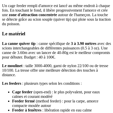
Un cage feeder rempli d'amorce est lancé au même endroit à chaque
fois. En touchant le fond, il libère progressivement l'amorce et crée
une
zone d'attraction concentrée
autour de l'hameçon. La touche
se détecte grâce au scion souple (quiver tip) qui ploie sous la traction
du poisson.
Le matériel
La canne quiver tip
: canne spécifique de
3 à 3.90 mètres
avec des
scions interchangeables de différentes puissances (0.5 à 3 oz). Une
canne de 3.60m avec un lancer de 40-80g est le meilleur compromis
pour débuter. Budget : 40 à 100€.
Le moulinet
: taille 3000-4000, garni de nylon 22/100 ou de tresse
10/100. La tresse offre une meilleure détection des touches à
distance.
Les feeders
: plusieurs types selon les conditions :
Cage feeder
(open-end) : le plus polyvalent, pour eaux
calmes et courant modéré
Feeder fermé
(method feeder) : pour la carpe, amorce
compacte moulée autour
Feeder à fenêtres
: libération rapide en eau calme