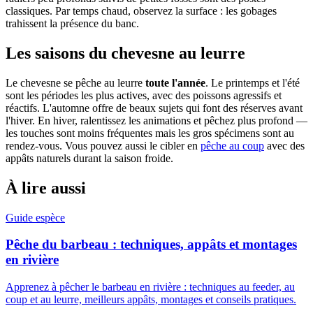
classiques. Par temps chaud, observez la surface : les gobages
trahissent la présence du banc.
Les saisons du chevesne au leurre
Le chevesne se pêche au leurre
toute l'année
. Le printemps et l'été
sont les périodes les plus actives, avec des poissons agressifs et
réactifs. L'automne offre de beaux sujets qui font des réserves avant
l'hiver. En hiver, ralentissez les animations et pêchez plus profond —
les touches sont moins fréquentes mais les gros spécimens sont au
rendez-vous. Vous pouvez aussi le cibler en
pêche au coup
avec des
appâts naturels durant la saison froide.
À lire aussi
Guide espèce
Pêche du barbeau : techniques, appâts et montages
en rivière
Apprenez à pêcher le barbeau en rivière : techniques au feeder, au
coup et au leurre, meilleurs appâts, montages et conseils pratiques.