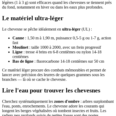
légères (1 à 3 g) sont efficaces quand les chevesnes se tiennent près
du fond, notamment en hiver ou dans les eaux plus profondes.
Le matériel ultra-léger
Le chevesne se pêche idéalement en
ultra-léger
(UL) :
Canne
: 1,50 m à 1,90 m, puissance 0,5-5 g ou 1-7 g, action
fast
Moulinet
: taille 1000 à 2000, avec un frein progressif
Ligne
: tresse 4 brins en 6-8 centièmes ou nylon 14-18
centièmes
Bas de ligne
: fluorocarbone 14-18 centièmes sur 50 cm
Ce matériel léger procure des combats mémorables et permet de
lancer avec précision des leurres de quelques grammes sous les
branches — là où se cache le chevesne.
Lire l'eau pour trouver les chevesnes
Cherchez systématiquement les
zones d'ombre
: arbres surplombant
l'eau, ponts, enrochements. Le chevesne adore les courants qui
longent les berges végétalisées où tombent insectes et fruits. Les
radiers peu profonds suivis de petites fosses sont des postes