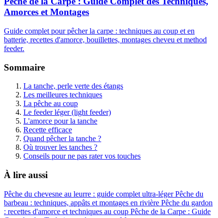
Pêche de la Carpe : Guide Complet des Techniques,
Amorces et Montages
Guide complet pour pêcher la carpe : techniques au coup et en
batterie, recettes d'amorce, bouillettes, montages cheveu et method
feeder.
Sommaire
La tanche, perle verte des étangs
Les meilleures techniques
La pêche au coup
Le feeder léger (light feeder)
L'amorce pour la tanche
Recette efficace
Quand pêcher la tanche ?
Où trouver les tanches ?
Conseils pour ne pas rater vos touches
À lire aussi
Pêche du chevesne au leurre : guide complet ultra-léger
Pêche du
barbeau : techniques, appâts et montages en rivière
Pêche du gardon
: recettes d'amorce et techniques au coup
Pêche de la Carpe : Guide