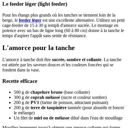
Le feeder léger (light feeder)
Pour les étangs plus grands où les tanches se tiennent loin de la
berge, le
feeder léger
est une excellente alternative. Utilisez un petit
cage-feeder de 15 à 30 g rempli d'amorce sucrée. Le montage en
potence avec un bas de ligne long (60 à 80 cm) donne à la tanche le
temps d'aspirer l'appât sans sentir de résistance.
L'amorce pour la tanche
L'amorce à tanche doit être
sucrée, sombre et collante
. La tanche
est attirée par les saveurs douces et les couleurs foncées qui se
fondent dans la vase.
Recette efficace
500 g de
chapelure brune
(base collante)
300 g de
coprah mélassé
(sucre et couleur sombre)
200 g de
PV1
(farine de poisson, attractant puissant)
200 g de
terre de taupinière
tamisée (pour alourdir et foncer
le mélange)
Un filet de
miel ou de mélasse
dilué dans l'eau de mouillage
Mouillez lentement jusqu'à obtenir une amorce collante qui forme