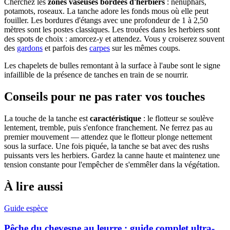
Cherchez les
zones vaseuses bordées d'herbiers
: nénuphars,
potamots, roseaux. La tanche adore les fonds mous où elle peut
fouiller. Les bordures d'étangs avec une profondeur de 1 à 2,50
mètres sont les postes classiques. Les trouées dans les herbiers sont
des spots de choix : amorcez-y et attendez. Vous y croiserez souvent
des
gardons
et parfois des
carpes
sur les mêmes coups.
Les chapelets de bulles remontant à la surface à l'aube sont le signe
infaillible de la présence de tanches en train de se nourrir.
Conseils pour ne pas rater vos touches
La touche de la tanche est
caractéristique
: le flotteur se soulève
lentement, tremble, puis s'enfonce franchement. Ne ferrez pas au
premier mouvement — attendez que le flotteur plonge nettement
sous la surface. Une fois piquée, la tanche se bat avec des rushs
puissants vers les herbiers. Gardez la canne haute et maintenez une
tension constante pour l'empêcher de s'emmêler dans la végétation.
À lire aussi
Guide espèce
Pêche du chevesne au leurre : guide complet ultra-