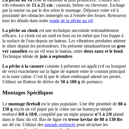
vifs robustes de
15 à 25 cm
: carassin, brème ou chevesne. Eschage
par la narine ou par le dos selon le montage. Déposez votre vif à
proximité des obstacles immergés ou à l'entrée des fosses. Retrouvez
tous les détails dans notre
guide de la pêche au vif
.
La pêche au clonk
est une technique ancestrale redoutablement
efficace. Le clonk est un outil en bois ou en métal que l'on frappe à
la surface de l'eau depuis un bateau. Les vibrations produites attirent
le silure depuis les profondeurs. On présente simultanément un
gros
ver canadien
ou un vif sous le bateau, entre
deux eaux et le fond
.
Technique idéale de
juin à septembre
.
La pêche à la cassure
consiste à présenter un appât (vif ou bouquet
de vers) exactement sur la ligne de rupture entre le courant principal
et la zone calme. C'est là que le silure embusqué attend ses proies.
Utilisez un flotteur de dérive de
50 à 100 g
de portance.
Montages Spécifiques
Le
montage fireball
est le plus populaire. Une tête plombée de
80 à
150 g
reçoit un vif piqué par le crâne sur un hameçon simple
renforcé
8/0 à 10/0
, complété par un triple piqueur
n°1 à 2/0
planté
dans le flanc du vif. Bas de ligne en
tresse kevlar de 80 à 130 lbs
sur 40 cm. Utilisez des
noeuds renforcés
pour sécuriser les