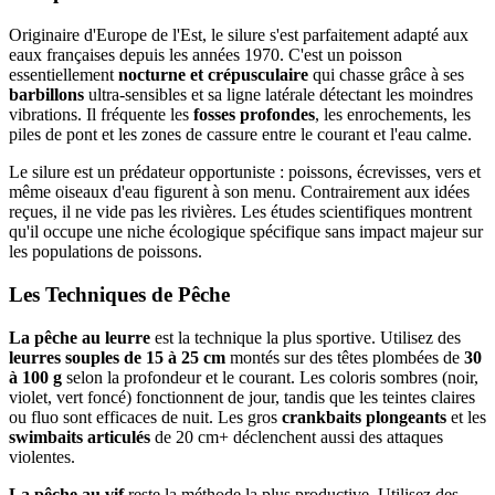
Originaire d'Europe de l'Est, le silure s'est parfaitement adapté aux
eaux françaises depuis les années 1970. C'est un poisson
essentiellement
nocturne et crépusculaire
qui chasse grâce à ses
barbillons
ultra-sensibles et sa ligne latérale détectant les moindres
vibrations. Il fréquente les
fosses profondes
, les enrochements, les
piles de pont et les zones de cassure entre le courant et l'eau calme.
Le silure est un prédateur opportuniste : poissons, écrevisses, vers et
même oiseaux d'eau figurent à son menu. Contrairement aux idées
reçues, il ne vide pas les rivières. Les études scientifiques montrent
qu'il occupe une niche écologique spécifique sans impact majeur sur
les populations de poissons.
Les Techniques de Pêche
La pêche au leurre
est la technique la plus sportive. Utilisez des
leurres souples de 15 à 25 cm
montés sur des têtes plombées de
30
à 100 g
selon la profondeur et le courant. Les coloris sombres (noir,
violet, vert foncé) fonctionnent de jour, tandis que les teintes claires
ou fluo sont efficaces de nuit. Les gros
crankbaits plongeants
et les
swimbaits articulés
de 20 cm+ déclenchent aussi des attaques
violentes.
La pêche au vif
reste la méthode la plus productive. Utilisez des