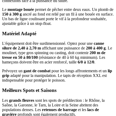
connexions face à la puissance du silure.
Le
montage bouée
permet de pêcher entre deux eaux. Un plomb de
150 à 300 g
ancré au fond est relié par un fil à une bouée en surface.
Un bas de ligne coulissant porte le vif à la profondeur souhaitée,
ajustable grâce à un stop-float.
Matériel Adapté
L'équipement doit être surdimensionné. Optez pour une
canne
silure de 2,40 à 2,70 m
affichant une puissance de
200 à 400 g
. Le
moulinet, type gros spinning ou casting, doit contenir
200 m de
tresse en 50 à 80/100
(résistance de 40 à 60 kg minimum). Les
hameçons doivent être en acier renforcé, taille
6/0 à 12/0
.
Prévoyez un
gant de combat
pour les longs affrontements et un
lip
grip
adapté pour la manipulation. Le tapis de réception XXL est
indispensable pour protéger le poisson.
Meilleurs Spots et Saisons
Les
grands fleuves
sont les spots de prédilection : le Rhône, la
Saône, la Garonne, le Tarn, la Loire et la Seine abritent des
populations denses. Les
retenues de barrage
et les
lacs de
gravière
profonds sont également productifs.