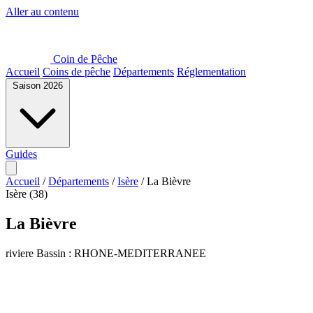
Aller au contenu
Coin de Pêche
Accueil
Coins de pêche
Départements
Réglementation
Saison 2026
Guides
Accueil
/
Départements
/
Isère
/
La Bièvre
Isère (38)
La Bièvre
riviere
Bassin : RHONE-MEDITERRANEE