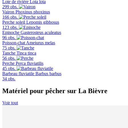
Lote de rivière
Lota lota
299 obs.
Vairon
Phoxinus phoxinus
166 obs.
Perche soleil
Lepomis gibbosus
123 obs.
Epinoche
Gasterosteus aculeatus
96 obs.
Poisson-chat
Ameiurus melas
75 obs.
Tanche
Tinca tinca
56 obs.
Perche
Perca fluviatilis
45 obs.
Barbeau fluviatile
Barbus barbus
34 obs.
Matériel pour pêcher sur La Bièvre
Voir tout