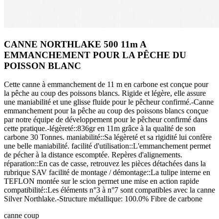
CANNE NORTHLAKE 500 11m A
EMMANCHEMENT POUR LA PÊCHE DU
POISSON BLANC
Cette canne à emmanchement de 11 m en carbone est conçue pour
la pêche au coup des poissons blancs. Rigide et légère, elle assure
une maniabilité et une glisse fluide pour le pêcheur confirmé.-Canne
emmanchement pour la pêche au coup des poissons blancs conçue
par notre équipe de développement pour le pêcheur confirmé dans
cette pratique.-légèreté::836gr en 11m grâce à la qualité de son
carbone 30 Tonnes. maniabilité::Sa légèreté et sa rigidité lui confère
une belle maniabilité. facilité d'utilisation::L'emmanchement permet
de pécher à la distance escomptée. Repères d'alignements.
réparation::En cas de casse, retrouvez les pièces détachées dans la
rubrique SAV facilité de montage / démontage::La tulipe interne en
TEFLON montée sur le scion permet une mise en action rapide
compatibilité::Les éléments n°3 à n°7 sont compatibles avec la canne
Silver Northlake.-Structure métallique: 100.0% Fibre de carbone
canne
coup