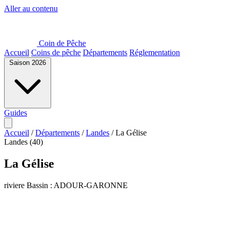
Aller au contenu
Coin de Pêche
Accueil
Coins de pêche
Départements
Réglementation
Saison 2026
Guides
Accueil
/
Départements
/
Landes
/
La Gélise
Landes (40)
La Gélise
riviere
Bassin : ADOUR-GARONNE