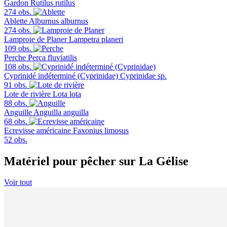
Gardon
Rutilus rutilus
274 obs.
Ablette
Alburnus alburnus
274 obs.
Lamproie de Planer
Lampetra planeri
109 obs.
Perche
Perca fluviatilis
108 obs.
Cyprinidé indéterminé (Cyprinidae)
Cyprinidae sp.
91 obs.
Lote de rivière
Lota lota
88 obs.
Anguille
Anguilla anguilla
68 obs.
Ecrevisse américaine
Faxonius limosus
52 obs.
Matériel pour pêcher sur La Gélise
Voir tout