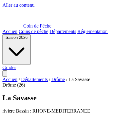
Aller au contenu
Coin de Pêche
Accueil
Coins de pêche
Départements
Réglementation
Saison 2026
Guides
Accueil
/
Départements
/
Drôme
/
La Savasse
Drôme (26)
La Savasse
riviere
Bassin : RHONE-MEDITERRANEE