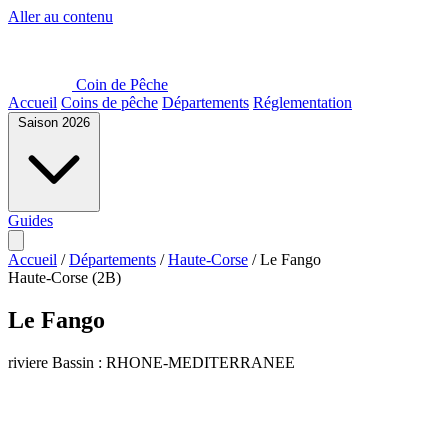
Aller au contenu
Coin de Pêche
Accueil
Coins de pêche
Départements
Réglementation
Saison 2026
Guides
Accueil
/
Départements
/
Haute-Corse
/
Le Fango
Haute-Corse (2B)
Le Fango
riviere
Bassin : RHONE-MEDITERRANEE