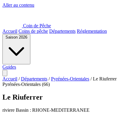
Aller au contenu
Coin de Pêche
Accueil
Coins de pêche
Départements
Réglementation
Saison 2026
Guides
Accueil
/
Départements
/
Pyrénées-Orientales
/
Le Riuferrer
Pyrénées-Orientales (66)
Le Riuferrer
riviere
Bassin : RHONE-MEDITERRANEE